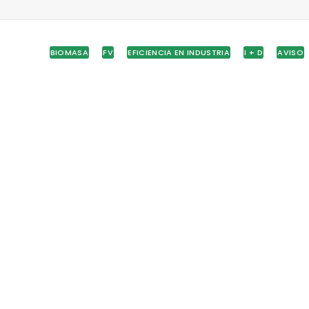
BIOMASA
FV
EFICIENCIA EN INDUSTRIA
I + D
AVISO