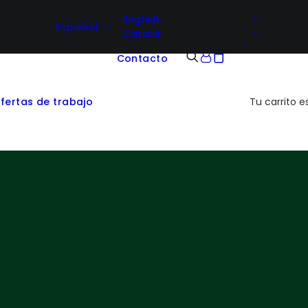
English
Español
Català
Contacto
fertas de trabajo
Tu carrito e