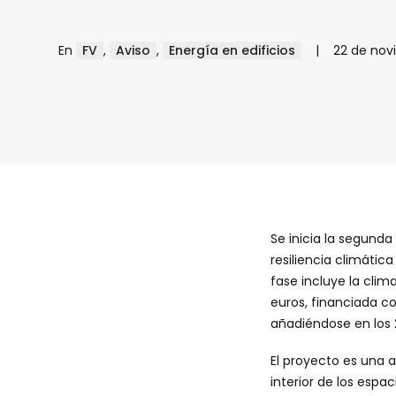
En
FV
,
Aviso
,
Energía en edificios
|
22 de nov
Se inicia la segunda
resiliencia climátic
fase incluye la clim
euros, financiada co
añadiéndose en los 
El proyecto es una 
interior de los espa