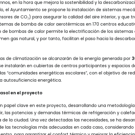
mnos, en la hora que mejora la sostenibilidad y la descarbonizac
rlo, el Ayuntamiento se propone la instalación de sistemas mecá
sores de CO₂) para asegurar la calidad del aire interior, y que t
temas de bomba de calor aerotérmicas en 170 centros educativ
o de bombas de calor permite la electrificación de los sistemas
n gas natural, y por tanto, facilitan el paso hacia la descarbo
as de climatización se alcanzarán de la energía generada por
3
e instalarán en cubiertas de centros participantes y espacios d
das “comunidades energéticas escolares”, con el objetivo de red
a autosuficiencia energética.
uasol en el proyecto
un papel clave en este proyecto, desarrollando una metodologí
ir, las potencias y demandas térmicas de refrigeración y calefa
a de la ciudad. Una vez detectadas las necesidades, se ha desar
n de las tecnologías más adecuadas en cada caso, considerando l
ntro, para garantizar el confort térmico y mejorar la eficienci