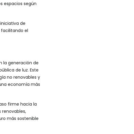
los espacios según
niciativa de
facilitando el
en la generación de
blica de luz. Este
gía no renovables y
ia una economía más
aso firme hacia la
s renovables,
uro más sostenible