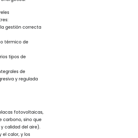
veles
res:
la gestión correcta
nto térmico de
ios tipos de
ntegrales de
gresiva y regulada
placas fotovoltaicas,
de carbono, sino que
 calidad del aire).
el calor, y los