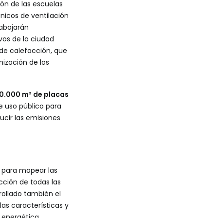
ión de las escuelas
nicos de ventilación
rabajarán
os de la ciudad
 de calefacción, que
nización de los
0.000 m² de placas
e uso público para
ucir las emisiones
a para mapear las
cción de todas las
rollado también el
as características y
a energética.