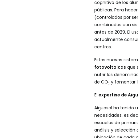
cognitivo de los alu
públicas. Para hace
(controlados por sen
combinados con sis
antes de 2029. El us
actualmente consume
centros.
Estos nuevos sistem
fotovoltaicas
que s
nutrir las denomina
de CO₂ y fomentar l
El expertise de Aig
Aiguasol ha tenido 
necesidades, es dec
escuelas de primari
análisis y selecció
ubicación de cada ce