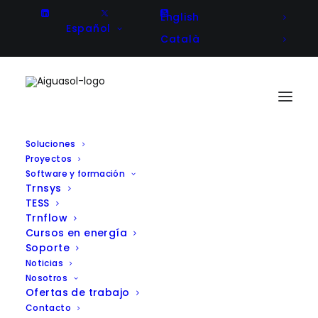
English
Español
Català
Soluciones
Proyectos
Software y formación
Trnsys
TESS
Trnflow
Bioenergytraces recibe la
Cursos en energía
Soporte
financiación AEI: Impulsando
Noticias
Nosotros
la digitalización de la biomasa
Ofertas de trabajo
Contacto