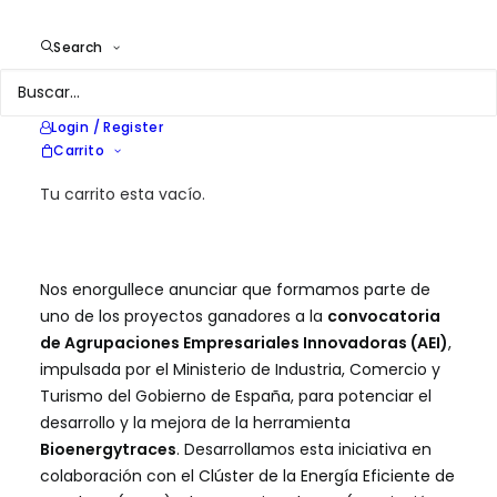
En
Aviso
,
Biomasa
,
I + D
|
12 de diciembre
Search
de 2024
Login / Register
Carrito
Tu carrito esta vacío.
Nos enorgullece anunciar que formamos parte de
uno de los proyectos ganadores a la
convocatoria
de Agrupaciones Empresariales Innovadoras (AEI)
,
impulsada por el Ministerio de Industria, Comercio y
Turismo del Gobierno de España, para potenciar el
desarrollo y la mejora de la herramienta
Bioenergytraces
. Desarrollamos esta iniciativa en
colaboración con el
Clúster de la Energía Eficiente de