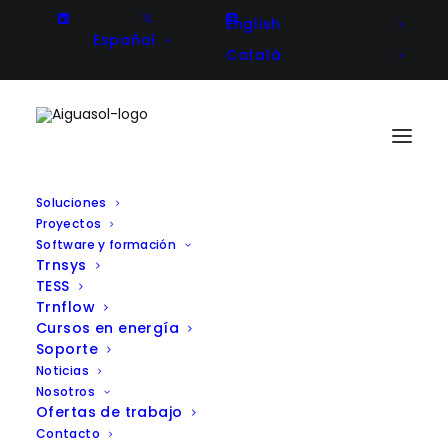
English
Español
Català
Soluciones
Proyectos
Software y formación
El workshop del proyecto
Trnsys
TESS
H2020 AURORAL en Barcelona
Trnflow
Cursos en energía
impulsa la colaboración entre
Soporte
los pilotos europeos
Noticias
Nosotros
participantes en el ámbito de
Ofertas de trabajo
Contacto