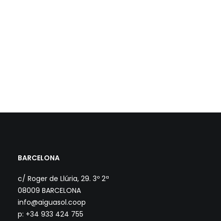
BARCELONA
c/ Roger de Llúria, 29. 3º 2ª
08009 BARCELONA
info@aiguasol.coop
p: +34 933 424 755