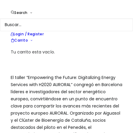
la energía y la movilidad
digital
Search
Login / Register
En
Aviso
|
15 de noviembre de 2024
Carrito
Tu carrito esta vacío.
El taller “Empowering the Future: Digitalizing Energy
Services with H2020 AURORAL” congregó en Barcelona
líderes e investigadores del sector energético
europeo, convirtiéndose en un punto de encuentro
clave para compartir los avances más recientes del
proyecto europeo AURORAL. Organizado por Aiguasol
y el Clúster de Bioenergía de Cataluña, socios
destacados del piloto en el Penedès, el