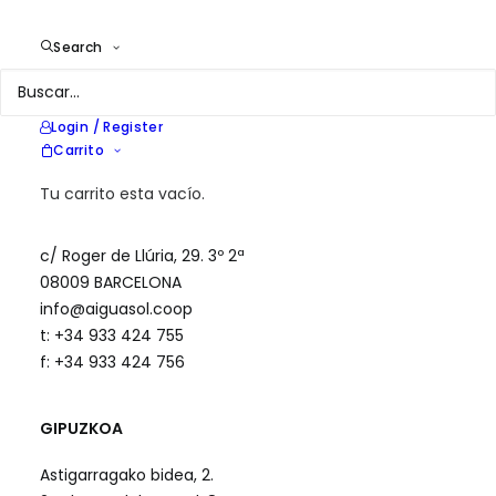
Contacta Con Nosotros
Search
Login / Register
Oficinas
Carrito
Tu carrito esta vacío.
BARCELONA
c/ Roger de Llúria, 29. 3º 2ª
08009 BARCELONA
info@aiguasol.coop
t: +34 933 424 755
f: +34 933 424 756
GIPUZKOA
Astigarragako bidea, 2.