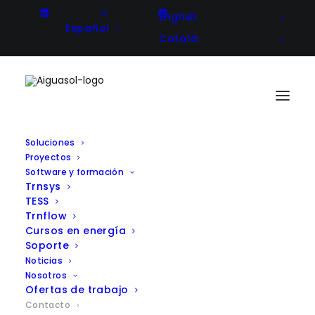
English
Español
Català
Soluciones
Proyectos
Software y formación
Trnsys
Tengamos una
TESS
conversación.
Trnflow
Cursos en energía
Soporte
Noticias
Nosotros
Ofertas de trabajo
Contacto