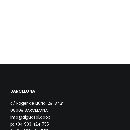
BARCELONA
c/ Roger de Llúria, 29. 3º 2ª
08009 BARCELONA
info@aiguasol.coop
p: +34 933 424 755