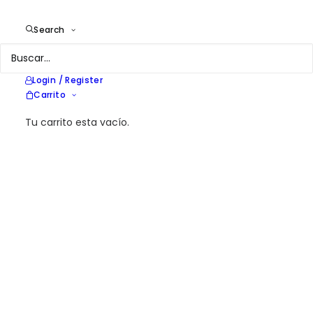
* DESTACADOS
> ENERGÍA EN LA EDIFICACIÓN
> CALIDAD AMBIENTAL INTERIOR (CAI)
Search
> CALIDAD AMBIENTAL EXTERIOR (CAE)
> REDES DE DISTRITO Y GENERACIÓN A ESCALA
> COMUNIDADES ENERGÉTICAS
> REHABILITACIÓN ENERGÉTICA
> SISTEMAS DE GESTIÓN ENERGÉTICA
Login / Register
> EDIFICIOS NZEB Y SELLOS MEDIOAMBIENTALES
Carrito
> INTENSIDAD ENERGÉTICA EN INDUSTRIA
> I + D
Tu carrito esta vacío.
> BIOENERGÍA
OFICINAS
RESIDENCIAL