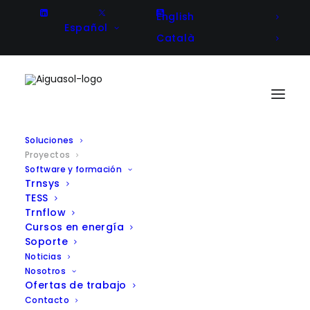
English
Español
Català
Soluciones
Proyectos
Software y formación
Trnsys
TESS
Trnflow
Una pequeña muestra de nuestros trabajos,
Cursos en energía
puedes ver una relación más exhaustiva
aquí
.
Soporte
Noticias
Nosotros
Ofertas de trabajo
VER TODOS
Contacto
> COOPERACIÓN INTERNACIONAL PARA EL DESARROLLO