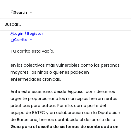
grandes retos a afrontar. Los datos son claros: según
el Servicio Meteorológico de Cataluña,
Barcelona
Search
podría superar los 2 °C de incremento de
temperatura antes de 2030
si no se alcanzan los
compromisos climáticos globales. Además, las
Login / Register
consecuencias se agravan por el efecto isla de calor
Carrito
urbana, con diferencias de hasta 7 °C entre zonas
Tu carrito esta vacío.
verdes y áreas pavimentadas. Esto tiene un impacto
directo en la salud de las personas, especialmente
en los colectivos más vulnerables como las personas
mayores, los niños o quienes padecen
enfermedades crónicas.
Ante este escenario, desde Aiguasol consideramos
urgente proporcionar a los municipios herramientas
prácticas para actuar. Por ello, como parte del
equipo de BATEC y en colaboración con la Diputación
de Barcelona, hemos contribuido al desarrollo de la
Guía para el diseño de sistemas de sombreado en