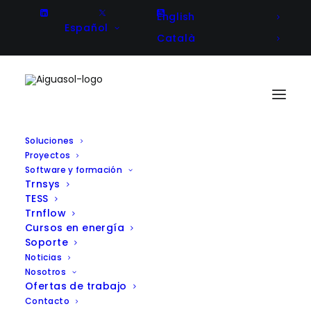
English
Español
Català
Soluciones
Proyectos
Recomendaciones para poner en
Software y formación
Trnsys
marcha una Comunidad
TESS
Energética Local
Trnflow
Cursos en energía
Soporte
Noticias
Nosotros
Client
Federación Española de Municipios
Ofertas de trabajo
y Provincias (FEMP), Red Española
Contacto