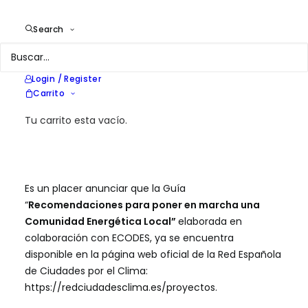
de Ciudades por el Clima, OECC,
Ministerio para la transición
Search
energética y el reto demográfico,
Gobierno de España.
Year
2023
Login / Register
Location
España
Carrito
Services
Elaboración guía sobre
Tu carrito esta vacío.
comunidades energéticas
Es un placer anunciar que la Guía
“
Recomendaciones para poner en marcha una
Comunidad Energética Local”
elaborada en
colaboración con ECODES, ya se encuentra
disponible en la página web oficial de la Red Española
de Ciudades por el Clima:
https://redciudadesclima.es/proyectos
.