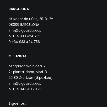
BARCELONA
c/ Roger de Llúria, 29. 3º 2ª
08009 BARCELONA
info@aiguasol.coop
p: +34 933 424 755
f: +34 933 424 756
GIPUZKOA
Astigarragako bidea, 2.
2ª planta, dcha, Mod. 8.
20180 Oiartzun (Gipuzkoa)
info@aiguasol.coop
p: +34 943 49 20 21
Síguenos: