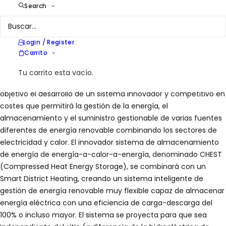
Con la UE estableciendo objetivos para que los estados
Search
miembros reduzcan su consumo de energía para el año 2020,
el uso eficiente de la energía toma una gran importancia en la
actualidad en Europa. Por lo tanto, las innovaciones en el
Login / Register
ámbito del uso y la gestión eficiente de la energía son de una
Carrito
importancia crítica.
Tu carrito esta vacío.
Para abordar este problema, el proyecto CHESTER tiene como
objetivo el desarrollo de un sistema innovador y competitivo en
costes que permitirá la gestión de la energía, el
almacenamiento y el suministro gestionable de varias fuentes
diferentes de energía renovable combinando los sectores de
electricidad y calor. El innovador sistema de almacenamiento
de energía de energía-a-calor-a-energía, denominado CHEST
(Compressed Heat Energy Storage), se combinará con un
Smart District Heating, creando un sistema inteligente de
gestión de energía renovable muy flexible capaz de almacenar
energía eléctrica con una eficiencia de carga-descarga del
100% o incluso mayor. El sistema se proyecta para que sea