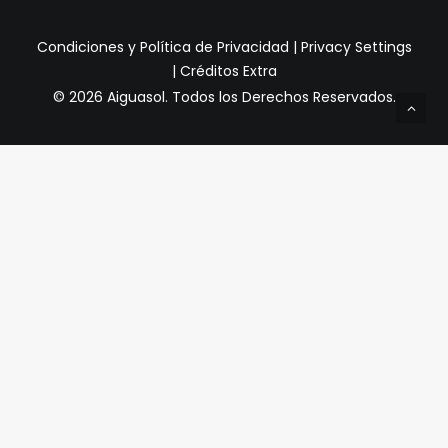
Condiciones y Política de Privacidad
|
Privacy Settings
|
Créditos Extra
© 2026 Aiguasol.
Todos los Derechos Reservados.
Privacy Preference Center
Preferencias de Privacidad
Cuando visita cualquier sitio web, puede almacenar o
recuperar información a través de su navegador,
generalmente en forma de cookies. Dado que respetamos
su derecho a la privacidad, puede optar por no permitir la
recopilación de datos de ciertos tipos de servicios. Sin
embargo, no permitir estos servicios puede afectar su
experiencia.