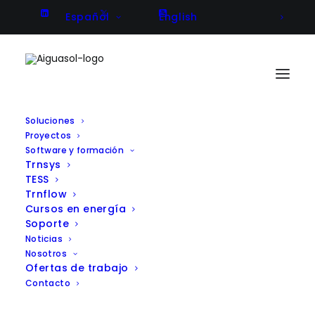
Español
English
Soluciones
Proyectos
CHESTER – Acumulación de
Software y formación
Trnsys
energía por calor comprimido
TESS
producida por fuentes
Trnflow
Cursos en energía
renovables
Soporte
Noticias
Nosotros
Ofertas de trabajo
Contacto