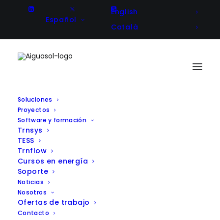
English
Español
Català
Soluciones
Proyectos
HOUSEFUL – Soluciones y
Software y formación
Trnsys
servicios circulares innovadores
TESS
para el sector de la vivienda.
Trnflow
Cursos en energía
Soporte
Noticias
Nosotros
Client
European Commission
Ofertas de trabajo
Year
2018
Contacto