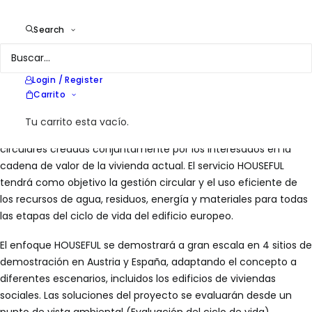
Location
Europe
Services
Energy in Building; Energy
Search
rehabilitation; Circularit; R+D
Login / Register
HOUSEFUL propone un cambio de paradigma innovador hacia
Carrito
una economía circular para el sector de la vivienda. El objetivo
principal es desarrollar y demostrar un servicio sistémico
Tu carrito esta vacío.
integrado (SERVICIO HABITUAL) compuesto por 11 soluciones
circulares creadas conjuntamente por los interesados ​​en la
cadena de valor de la vivienda actual. El servicio HOUSEFUL
tendrá como objetivo la gestión circular y el uso eficiente de
los recursos de agua, residuos, energía y materiales para todas
las etapas del ciclo de vida del edificio europeo.
El enfoque HOUSEFUL se demostrará a gran escala en 4 sitios de
demostración en Austria y España, adaptando el concepto a
diferentes escenarios, incluidos los edificios de viviendas
sociales. Las soluciones del proyecto se evaluarán desde un