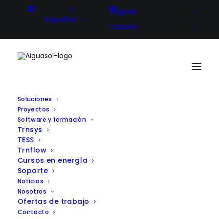
English
Español
Català
Soluciones
Proyectos
Calidad Ambiental Exterior (OEQ)
Software y formación
Trnsys
Home
Soluciones en energía
TESS
Calidad Ambiental Exterior (OEQ)
Trnflow
Cursos en energía
Soporte
Noticias
Nosotros
Ofertas de trabajo
Contacto
Desarrollamos estrategias