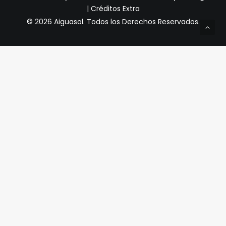
|
Créditos Extra
© 2026 Aiguasol.
Todos los Derechos Reservados.
Privacy Preference Center
Preferencias de Privacidad
Cuando visita cualquier sitio web, puede almacenar o
recuperar información a través de su navegador,
generalmente en forma de cookies. Dado que respetamos
su derecho a la privacidad, puede optar por no permitir la
recopilación de datos de ciertos tipos de servicios. Sin
embargo, no permitir estos servicios puede afectar su
experiencia.
Condiciones generales y política de privacidad
Obligatorio
Has leído y aceptas nuestra Política de Privacidad.