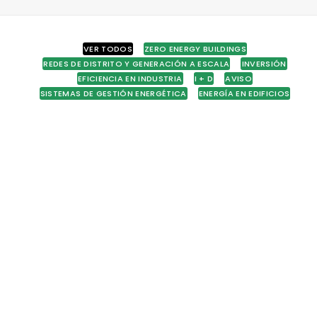
VER TODOS
ZERO ENERGY BUILDINGS
REDES DE DISTRITO Y GENERACIÓN A ESCALA
INVERSIÓN
EFICIENCIA EN INDUSTRIA
I + D
AVISO
SISTEMAS DE GESTIÓN ENERGÉTICA
ENERGÍA EN EDIFICIOS
8 de julio de 2026