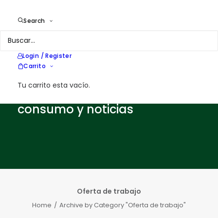
Search
NOTAS SOBRE ENERGÍA
Nuestros apuntes, ideas y
Login / Register
notas sobre eficiencia
Carrito
energética, energías
Tu carrito esta vacío.
renovables, edificios de bajo
consumo y noticias
Oferta de trabajo
Home
Archive by Category "Oferta de trabajo"