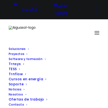
English
Español
Català
Soluciones
Proyectos
Software y formación
Trnsys
TESS
El proyecto IncentEU arranca
Trnflow
Cursos en energía
en Barcelona para acelerar la
Soporte
Noticias
transición energética
Nosotros
Ofertas de trabajo
sostenible en Europa
Contacto