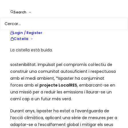
Location
Ispaster, País Basc
Services
Assistència tècnica per al
Search
desenvolupament de comunitats
energètiques
Login / Register
Cistella
La cistella està buida.
En el petit municipi de Ispaster (País Basc) està en
marxa un viatge transformador cap a la
sostenibilitat. Impulsat pel compromís col·lectiu de
construir una comunitat autosuficient i respectuosa
amb el medi ambient, *Ispaster ha conjuminat
forces amb el
projecte LocalRES
, embarcant-se en
una missió per a reduir les emissions i llaurar-se un
camí cap a un futur més verd.
Durant anys, Ispaster ha estat a l’avantguarda de
l’acció climàtica, aplicant una sèrie de mesures per a
adaptar-se a l’escalfament global i mitigar els seus