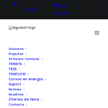
English
Català
Español
Solucions
Projectes
El viatge de Ispaster cap a la
Software i formació
TRNSYS
sostenibilitat: Un far del canvi
TESS
liderat per la comunitat
TRNFLOW
Cursos en energia
Suport
Notícies
Nosaltres
Client
LocalRES
Ofertes de feina
Year
2023
Contacte