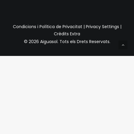
Condicions i Política de Privacitat
|
Privacy Settings
|
Crèdits Extra
© 2026 Aiguasol.
Tots els Drets Reservats.
Privacy Preference Center
Preferències de Privacitat
Quan visiteu qualsevol lloc web, pot emmagatzemar o
recuperar informació a través del vostre navegador,
normalment en forma de galetes. Com que respectem el
vostre dret a la privadesa, podeu optar per no permetre la
recollida de dades de determinats tipus de serveis.
Tanmateix, no permetre aquests serveis pot afectar la