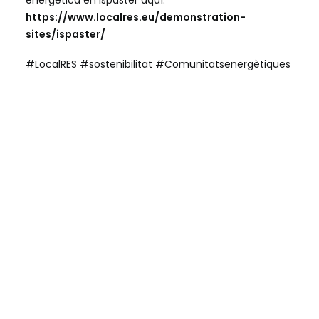
energètica en Ispaster aquí:
https://www.localres.eu/demonstration-
sites/ispaster/
#LocalRES #sostenibilitat #Comunitatsenergètiques