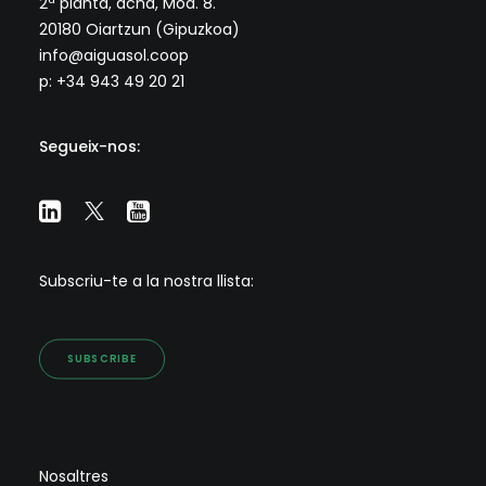
2ª planta, dcha, Mod. 8.
20180 Oiartzun (Gipuzkoa)
info@aiguasol.coop
p: +34 943 49 20 21
Segueix-nos:
Subscriu-te a la nostra llista:
SUBSCRIBE
Nosaltres