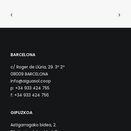
BARCELONA
c/ Roger de Llúria, 29. 3º 2ª
08009 BARCELONA
info@aiguasol.coop
p: +34 933 424 755
f: +34 933 424 756
GIPUZKOA
Astigarragako bidea, 2.