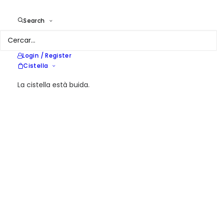
Altres paquets de Programari
Search
Login / Register
Cistella
La cistella està buida.