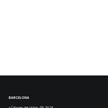
BARCELONA
c/ Roger de Llúria, 29. 3º 2ª