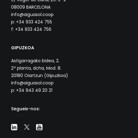
08009 BARCELONA
info@aiguasol.coop
p: +34 933 424 755
f: +34 933 424 756
GIPUZKOA
Astigarragako bidea, 2.
2ª planta, dcha, Mod. 8.
20180 Oiartzun (Gipuzkoa)
info@aiguasol.coop
p: +34 943 49 20 21
Segueix-nos: