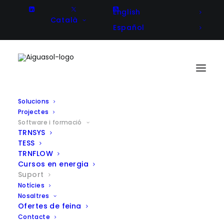
English
Català
Español
Solucions
Projectes
Aquí trobaràs recursos addicionals per al programari
Software i formació
que distribuïm i informació sobre la instal·lació i
TRNSYS
TESS
activació de llicències.
TRNFLOW
Cursos en energia
Suport
Notícies
Nosaltres
TRNSYS
Ofertes de feina
Contacte