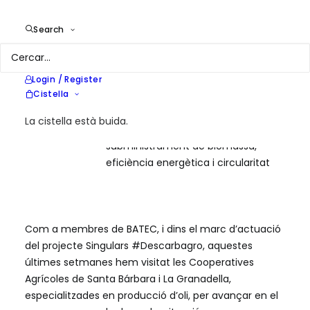
amb la Federació de Cooperatives
Agràries de Catalunya i finançat
Search
per la Direcció General d’Economia
Social i Solidària, el Tercer Sector i
les Cooperatives.
Login / Register
Cistella
Year
2024
Location
Catalunya
La cistella està buida.
Services
Assistència tècnica per a
subministrament de biomassa,
eficiència energètica i circularitat
Com a membres de
BATEC
, i dins el marc d’actuació
del projecte Singulars #Descarbagro, aquestes
últimes setmanes hem visitat les Cooperatives
Agrícoles de Santa Bárbara i La Granadella,
especialitzades en producció d’oli, per avançar en el