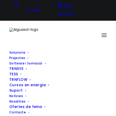
English
Català
Español
Solucions
Projectes
Avenços del projecte
Software i formació
TRNSYS
#Descarbagro per a
TESS
descarbonizar les cooperatives
TRNFLOW
Cursos en energia
agràries
Suport
Notícies
Nosaltres
Ofertes de feina
Contacte
Client
Projecte Singulars en col·laboració