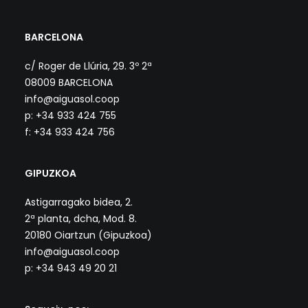
BARCELONA
c/ Roger de Llúria, 29. 3º 2ª
08009 BARCELONA
info@aiguasol.coop
p: +34 933 424 755
f: +34 933 424 756
GIPUZKOA
Astigarragako bidea, 2.
2ª planta, dcha, Mod. 8.
20180 Oiartzun (Gipuzkoa)
info@aiguasol.coop
p: +34 943 49 20 21