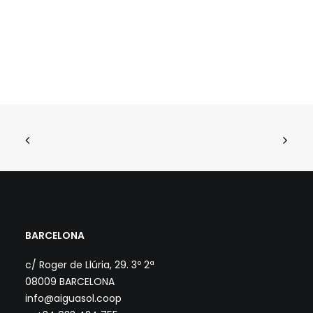
BARCELONA
c/ Roger de Llúria, 29. 3º 2ª
08009 BARCELONA
info@aiguasol.coop