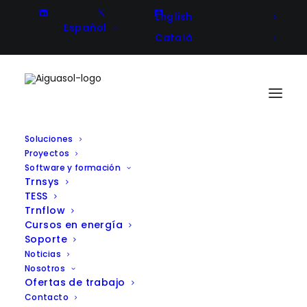
English
Español
Català
Soluciones
Proyectos
El viaje de Ispaster hacia la
Software y formación
Trnsys
sostenibilidad: Un faro del
TESS
cambio liderado por la
Trnflow
Cursos en energía
comunidad
Soporte
Noticias
Nosotros
Ofertas de trabajo
Contacto
Client
LocalRES