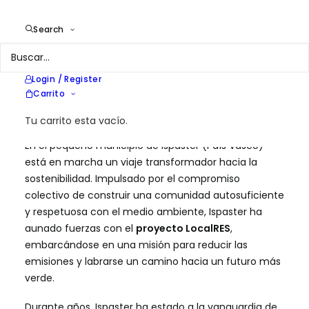
Year
2023
Location
Ispaster, País Vasco
Search
Services
Asistencia técnica para el
desarrollo de comunidades
energéticas
Login / Register
Carrito
Tu carrito esta vacío.
En el pequeño municipio de Ispaster (País Vasco)
está en marcha un viaje transformador hacia la
sostenibilidad. Impulsado por el compromiso
colectivo de construir una comunidad autosuficiente
y respetuosa con el medio ambiente, Ispaster ha
aunado fuerzas con el
proyecto
LocalRES
,
embarcándose en una misión para reducir las
emisiones y labrarse un camino hacia un futuro más
verde.
Durante años, Ispaster ha estado a la vanguardia de