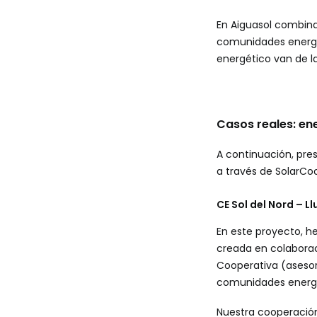
En Aiguasol combinam
comunidades energéti
energético van de l
Casos reales: en
A continuación, pr
a través de SolarCo
CE Sol del Nord – L
En este proyecto, 
creada en colaborac
Cooperativa (asesor
comunidades energé
Nuestra cooperación