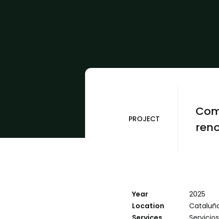
Comu
PROJECT
reno
Year
2025
Location
Cataluñ
Services
Servicio