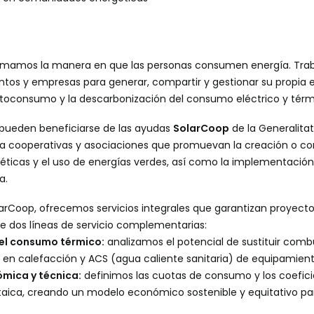
formamos la manera en que las personas consumen energía. Tr
ntos y empresas para generar, compartir y gestionar su propia 
toconsumo y la descarbonización del consumo eléctrico y térm
 pueden beneficiarse de las ayudas
SolarCoop
de la Generalita
 a cooperativas y asociaciones que promuevan la creación o co
ticas y el uso de energías verdes, así como la implementació
a.
arCoop, ofrecemos servicios integrales que garantizan proyectos
e dos líneas de servicio complementarias:
del consumo térmico:
analizamos el potencial de sustituir combu
 en calefacción y ACS (agua caliente sanitaria) de equipamien
ómica y técnica:
definimos las cuotas de consumo y los coefici
ltaica, creando un modelo económico sostenible y equitativo pa