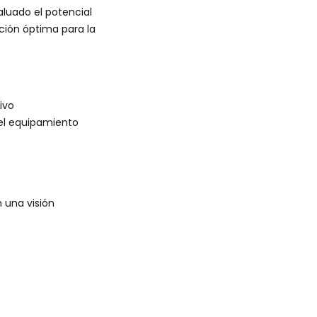
luado el potencial
ación óptima para la
ivo
 el equipamiento
 una visión