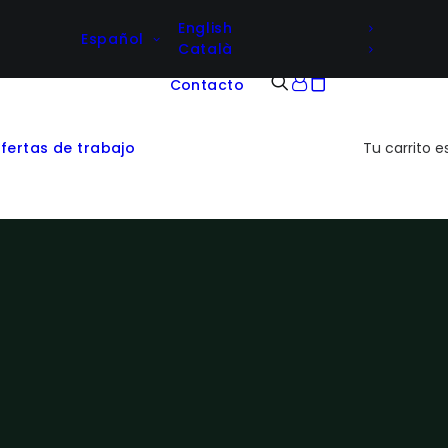
English
Español
Català
Contacto
fertas de trabajo
Tu carrito e