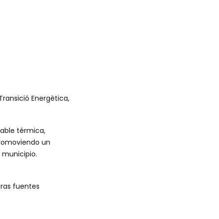
Transició Energètica
,
able térmica,
 promoviendo un
 municipio.
tras fuentes