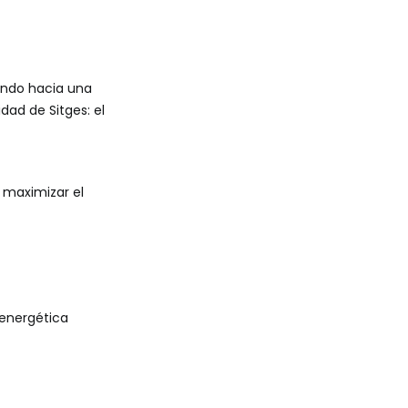
ando hacia una
ad de Sitges: el
a maximizar el
 energética