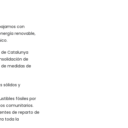
abajamos con
energía renovable,
ico.
t de Catalunya
nsolidación de
n de medidas de
 sólidos y
stibles fósiles por
tos comunitarios.
entes de reparto de
ra toda la