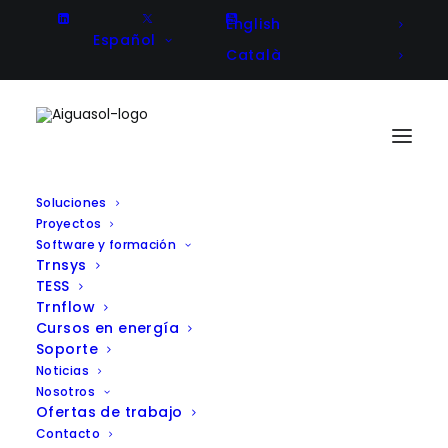
English
Español
Català
Soluciones
Proyectos
Aiguasol colabora en la
Software y formación
Trnsys
evaluación de la red de calor del
TESS
nuevo “Mercat del Peix”, centro
Trnflow
Cursos en energía
de referencia en investigación
Soporte
científica
Noticias
Nosotros
Ofertas de trabajo
Contacto