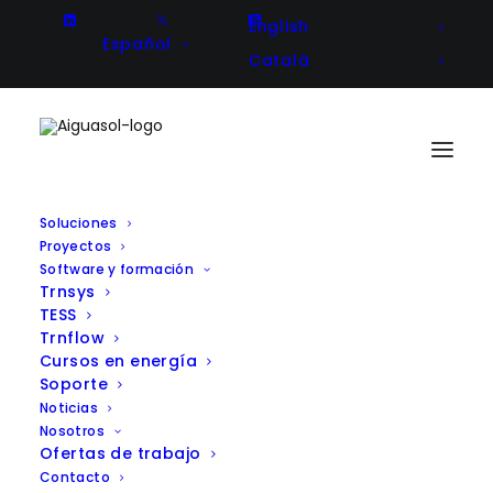
English
Español
Català
Soluciones
Proyectos
AIGUASOL y TECNAVAL25:
Software y formación
Trnsys
estrategia energética para la
TESS
transformación del sector naval
Trnflow
Cursos en energía
español
Soporte
Noticias
Nosotros
Ofertas de trabajo
Contacto
Client
SOERMAR