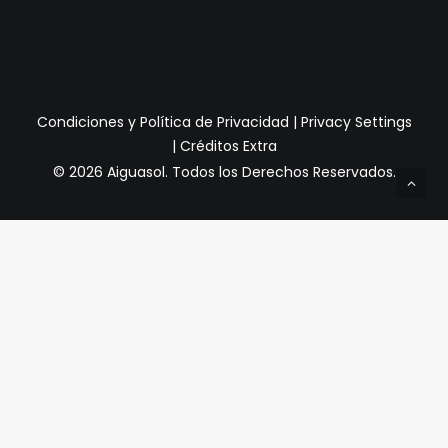
Condiciones y Política de Privacidad
|
Privacy Settings
|
Créditos Extra
© 2026 Aiguasol.
Todos los Derechos Reservados.
Privacy Preference Center
Preferencias de Privacidad
Cuando visita cualquier sitio web, puede almacenar o
recuperar información a través de su navegador,
generalmente en forma de cookies. Dado que respetamos
su derecho a la privacidad, puede optar por no permitir la
recopilación de datos de ciertos tipos de servicios. Sin