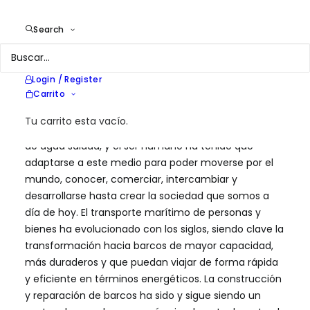
Year
2025
Location
España
Search
Services
Estrategia en eficiencia energética
y sostenibilidad
Login / Register
Carrito
Tu carrito esta vacío.
La superficie de la Tierra está mayormente cubierta
de agua salada, y el ser humano ha tenido que
adaptarse a este medio para poder moverse por el
mundo, conocer, comerciar, intercambiar y
desarrollarse hasta crear la sociedad que somos a
día de hoy. El transporte marítimo de personas y
bienes ha evolucionado con los siglos, siendo clave la
transformación hacia barcos de mayor capacidad,
más duraderos y que puedan viajar de forma rápida
y eficiente en términos energéticos. La construcción
y reparación de barcos ha sido y sigue siendo un