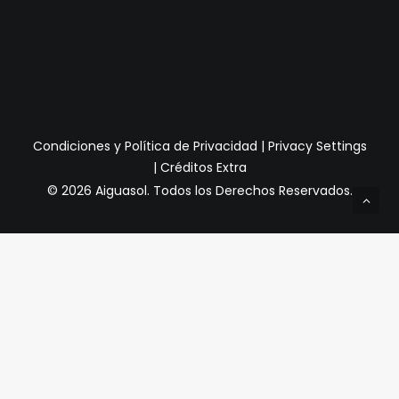
Condiciones y Política de Privacidad
|
Privacy Settings
|
Créditos Extra
© 2026 Aiguasol.
Todos los Derechos Reservados.
Privacy Preference Center
Preferencias de Privacidad
Cuando visita cualquier sitio web, puede almacenar o
recuperar información a través de su navegador,
generalmente en forma de cookies. Dado que respetamos