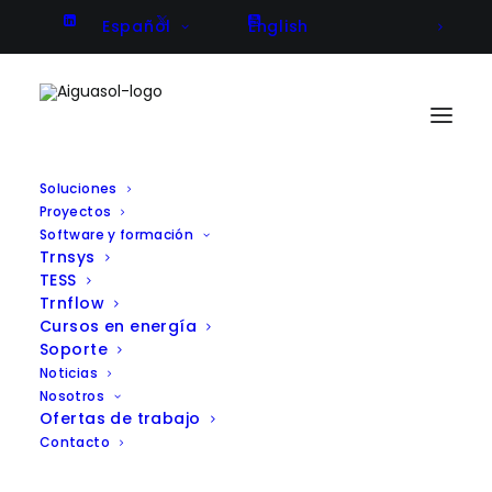
Español
English
Soluciones
Proyectos
Validación del impacto de las
Software y formación
Trnsys
condiciones internas de la
TESS
cúpula en las desviaciones de
Trnflow
Cursos en energía
error en medidas para el diseño
Soporte
de un telescopio
Noticias
Nosotros
Ofertas de trabajo
Contacto
Client
Schwartz-Haumond