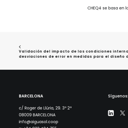
CHEQ4 se basa en l
Validación del impacto de las condiciones interna
desviaciones de error en medidas para el diseño 
BARCELONA
Síguenos
c/ Roger de Llúria, 29. 3º 2ª
08009 BARCELONA
info@aiguasol.coop