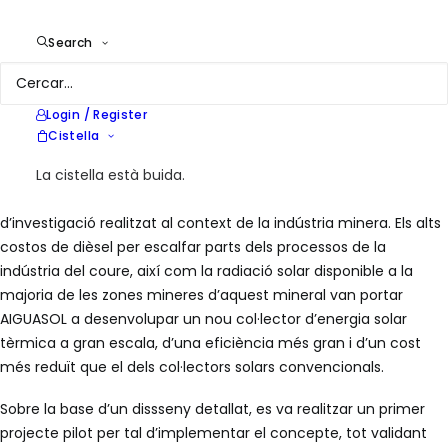
Year
2015
Location
Varias localizaciones en Chile
Search
Services
Consultoría energética
Login / Register
Cistella
La cistella està buida.
ULISSES es desenvolupa dins el marc d’un projecte
d’investigació realitzat al context de la indústria minera. Els alts
costos de dièsel per escalfar parts dels processos de la
indústria del coure, així com la radiació solar disponible a la
majoria de les zones mineres d’aquest mineral van portar
AIGUASOL a desenvolupar un nou col·lector d’energia solar
tèrmica a gran escala, d’una eficiència més gran i d’un cost
més reduït que el dels col·lectors solars convencionals.
Sobre la base d’un dissseny detallat, es va realitzar un primer
projecte pilot per tal d’implementar el concepte, tot validant