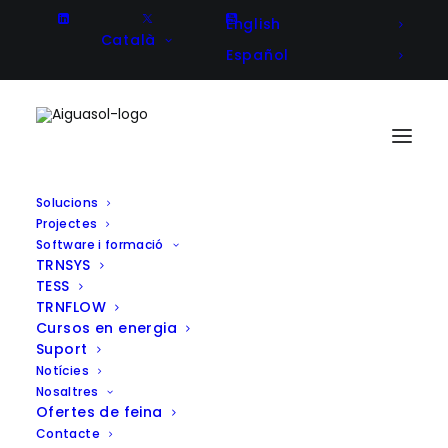
English
Català
Español
Solucions
Projectes
ULISES – Desenvolupament d’un
Software i formació
TRNSYS
col·lector solar a gran escala per
TESS
a la generació de calor a
TRNFLOW
Cursos en energia
processos de mineria
Suport
Notícies
Nosaltres
Ofertes de feina
Contacte
Client
CODELCO