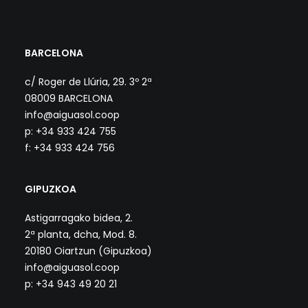
BARCELONA
c/ Roger de Llúria, 29. 3º 2ª
08009 BARCELONA
info@aiguasol.coop
p: +34 933 424 755
f: +34 933 424 756
GIPUZKOA
Astigarragako bidea, 2.
2ª planta, dcha, Mod. 8.
20180 Oiartzun (Gipuzkoa)
info@aiguasol.coop
p: +34 943 49 20 21