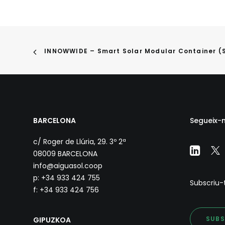
INNOWWIDE – Smart Solar Modular Container 
BARCELONA
Segueix-n
c/ Roger de Llúria, 29. 3º 2ª
08009 BARCELONA
info@aiguasol.coop
p: +34 933 424 755
Subscriu-t
f: +34 933 424 756
SUBS
GIPUZKOA