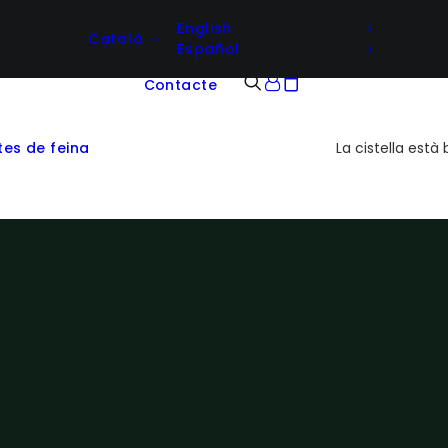
English
Català
Español
Contacte
tes de feina
La cistella està 