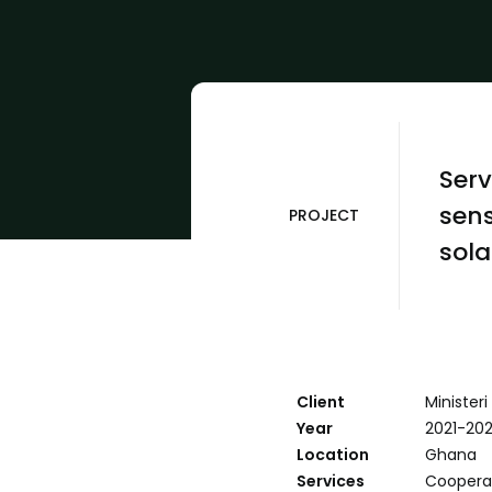
Serv
sens
PROJECT
sola
Client
Minister
Year
2021-20
Location
Ghana
Services
Cooperac