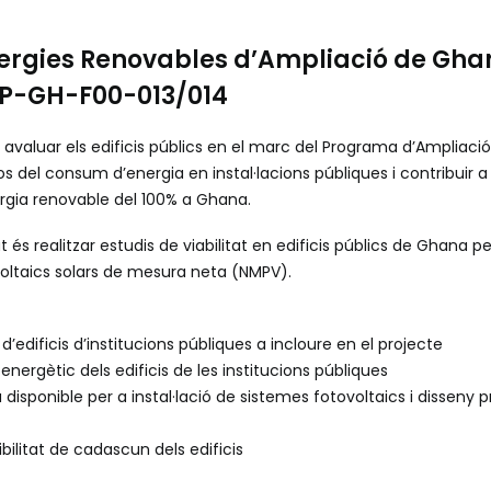
rgies Renovables d’Ampliació de Gha
: P-GH-F00-013/014
 i avaluar els edificis públics en el marc del Programa d’Ampliaci
os del consum d’energia en instal·lacions públiques i contribuir 
ergia renovable del 100% a Ghana.
 és realitzar estudis de viabilitat en edificis públics de Ghana per
ovoltaics solars de mesura neta (NMPV).
 d’edificis d’institucions públiques a incloure en el projecte
nergètic dels edificis de les institucions públiques
disponible per a instal·lació de sistemes fotovoltaics i disseny p
bilitat de cadascun dels edificis