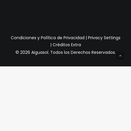
Condiciones y Política de Privacidad
|
Privacy Settings
|
Créditos Extra
© 2026 Aiguasol.
Todos los Derechos Reservados.
Privacy Preference Center
Preferencias de Privacidad
Cuando visita cualquier sitio web, puede almacenar o
recuperar información a través de su navegador,
generalmente en forma de cookies. Dado que respetamos
su derecho a la privacidad, puede optar por no permitir la
recopilación de datos de ciertos tipos de servicios. Sin