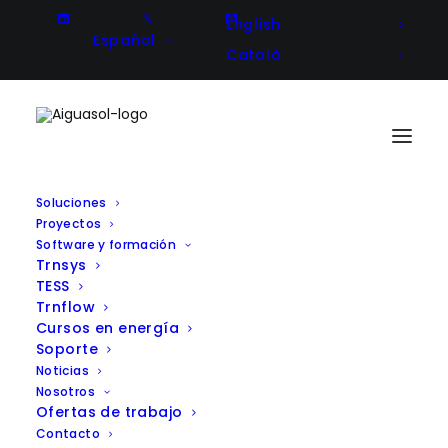
English
Español
Català
Soluciones
Proyectos
Optimización y análisis para la
Software y formación
Trnsys
obtención de la acreditación
TESS
LEED Oro en la Torre Puig
Trnflow
Cursos en energía
Soporte
Noticias
Nosotros
Client
GCA Arquitectos Asociados
Ofertas de trabajo
Year
2013
Contacto