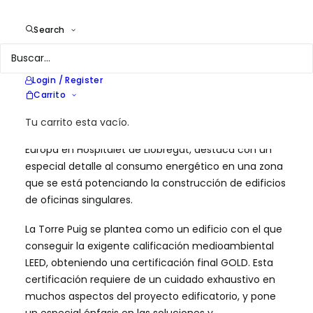
Location
L'Hospitalet de Llobregat
Services
Consultoría energética
Search
Login / Register
Carrito
AIGUASOL participó en el ambicioso Proyecto de la
Tu carrito esta vacío.
Torre Puig. Este singular edificio, ubicado en la Plaza
Europa en Hospitalet de Llobregat, destaca con un
especial detalle al consumo energético en una zona
que se está potenciando la construcción de edificios
de oficinas singulares.
La Torre Puig se plantea como un edificio con el que
conseguir la exigente calificación medioambiental
LEED, obteniendo una certificación final GOLD. Esta
certificación requiere de un cuidado exhaustivo en
muchos aspectos del proyecto edificatorio, y pone