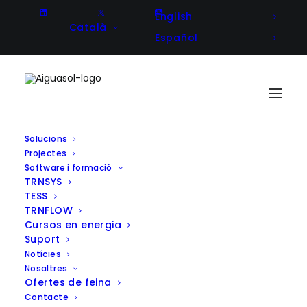
English
Català
Español
Solucions
Projectes
Optimització i anàlisi per a
Software i formació
TRNSYS
l’obtenció de l’acreditació LEED Or
TESS
a la Torre Puig
TRNFLOW
Cursos en energia
Suport
Notícies
Nosaltres
Client
GCA Arquitectes Associats
Ofertes de feina
Year
2013
Contacte