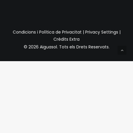
Condicions i Política de Privacitat
|
Privacy Settings
|
Crèdits Extra
© 2026 Aiguasol.
Tots els Drets Reservats.
Privacy Preference Center
Preferències de Privacitat
Quan visiteu qualsevol lloc web, pot emmagatzemar o
recuperar informació a través del vostre navegador,
normalment en forma de galetes. Com que respectem el
vostre dret a la privadesa, podeu optar per no permetre la
recollida de dades de determinats tipus de serveis.