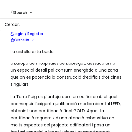
Location
L'Hospitalet de Llobregat
Services
Consultoria energètica
Search
Login / Register
Cistella
AIGUASOL va participar a l’ambiciós Projecte de la
La cistella està buida.
Torre Puig. Aquest edifici singular, situat a la Plaça
d’Europa de l’Hospitalet de Llobregat, destaca amb
un especial detall pel consum energètic a una zona
que on es potencia la construcció d’edificis d’oficines
singulars.
La Torre Puig es planteja com un edifici amb el qual
aconseguir l’exigent qualificació mediambiental LEED,
obtenint una certificació final GOLD. Aquesta
certificació requereix d’una atenció exhaustiva en
molts aspectes del projecte edificatori i posa un