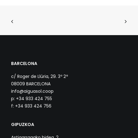
BARCELONA
c/ Roger de Llúria, 29. 3º 2ª
08009 BARCELONA
info@aiguasol.coop
p: +34 933 424 755
f: +34 933 424 756
GIPUZKOA
Astigarragako bidea, 2.