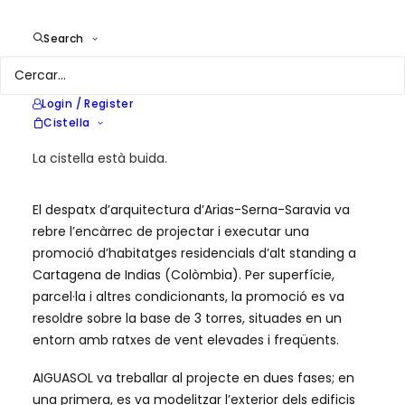
Client
Arias-Serna-Saravia Arquitectos
Search
Year
2015
Location
Cartagena de Indias
Services
Consultoría Energética
Login / Register
Cistella
La cistella està buida.
El despatx d’arquitectura d’Arias-Serna-Saravia va
rebre l’encàrrec de projectar i executar una
promoció d’habitatges residencials d’alt standing a
Cartagena de Indias (Colòmbia). Per superfície,
parcel·la i altres condicionants, la promoció es va
resoldre sobre la base de 3 torres, situades en un
entorn amb ratxes de vent elevades i freqüents.
AIGUASOL va treballar al projecte en dues fases; en
una primera, es va modelitzar l’exterior dels edificis