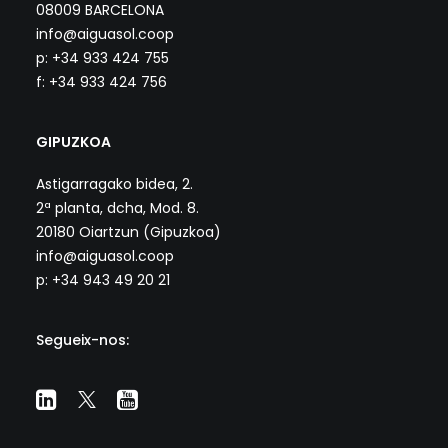
08009 BARCELONA
info@aiguasol.coop
p: +34 933 424 755
f: +34 933 424 756
GIPUZKOA
Astigarragako bidea, 2.
2ª planta, dcha, Mod. 8.
20180 Oiartzun (Gipuzkoa)
info@aiguasol.coop
p: +34 943 49 20 21
Segueix-nos: