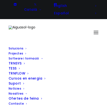
English
Català
Español
Solucions
Projectes
Optimització al disseny
Software i formació
TRNSYS
d’aparcaments soterrats per
TESS
assolir els requisits de ventilació
TRNFLOW
Cursos en energia
per salubritat sobre la base de
Suport
renovacions naturals
Notícies
Nosaltres
Ofertes de feina
Contacte