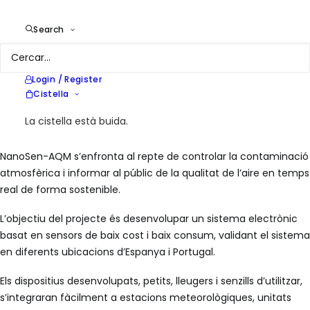
Search
Client
European Commission
Login / Register
Year
2018
Cistella
Location
Europa
Services
Qualitat de l'Aire, R+D
La cistella està buida.
NanoSen-AQM s’enfronta al repte de controlar la contaminació
atmosfèrica i informar al públic de la qualitat de l’aire en temps
real de forma sostenible.
L’objectiu del projecte és desenvolupar un sistema electrònic
basat en sensors de baix cost i baix consum, validant el sistema
en diferents ubicacions d’Espanya i Portugal.
Els dispositius desenvolupats, petits, lleugers i senzills d’utilitzar,
s’integraran fàcilment a estacions meteorològiques, unitats