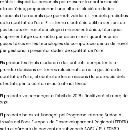
mòbils i dispositius personals per mesurar la contaminació
atmosfèrica, proporcionant una alta resolució de dades
espacials i temporals que permeti validar els models predictius
de la qualitat de l’aire. El sistema electrònic utilitza sensors de
gas basats en nanotecnologia i microelectrònica, tècniques
d’aprenentatge automàtic per discriminar i quantificar els
gasos tòxics en les tecnologies de computació aèria i de núvol
per gestionar i presentar dades de qualitat de l’aire.
Els productes finals ajudaran a les entitats competents a
prendre decisions en temes relacionats amb la gestió de la
qualitat de l’aire, el control de les emissions i la protecció dels
afectats per la contaminació atmosfèrica.
El projecte va començar a l’abril de 2018 i finalitzarà el març de
2021.
El projecte ha estat finançat pel Programa Interreg Sudoe a
través del Fons Europeu de Desenvolupament Regional (FEDER)
sota el número de conveni de subvenció SOE2 / P1 / E0569.