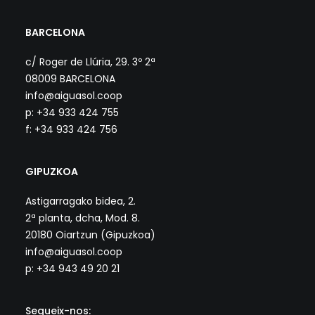
BARCELONA
c/ Roger de Llúria, 29. 3º 2ª
08009 BARCELONA
info@aiguasol.coop
p: +34 933 424 755
f: +34 933 424 756
GIPUZKOA
Astigarragako bidea, 2.
2ª planta, dcha, Mod. 8.
20180 Oiartzun (Gipuzkoa)
info@aiguasol.coop
p: +34 943 49 20 21
Segueix-nos: