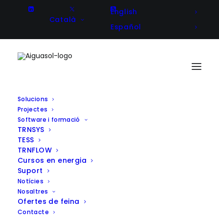
English
Català
Español
Solucions
Projectes
INNECOB: intel·ligència energètica
Software i formació
TRNSYS
per a una nova generació de
TESS
comunitats energètiques
TRNFLOW
Cursos en energia
Suport
Notícies
Nosaltres
Client
ACCIÓ, Comunitat Energètica La
Ofertes de feina
Bordeta
Contacte