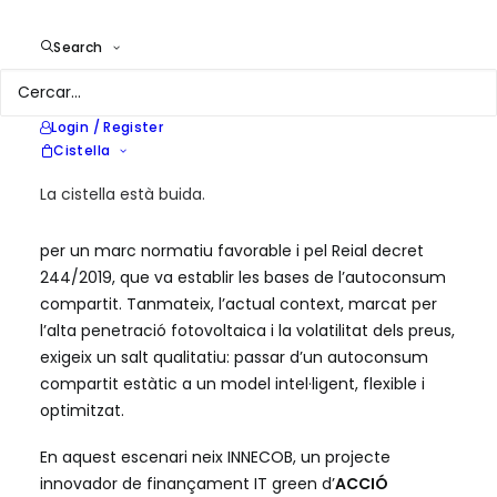
Year
2026
Location
Barcelona
Search
Services
Estratègies d'eficiència energètica
per a comunitats energètiques
Login / Register
Cistella
La cistella està buida.
Les comunitats energètiques estan transformant el
model energètic a Catalunya i a Espanya, impulsades
per un marc normatiu favorable i pel Reial decret
244/2019, que va establir les bases de l’autoconsum
compartit. Tanmateix, l’actual context, marcat per
l’alta penetració fotovoltaica i la volatilitat dels preus,
exigeix un salt qualitatiu: passar d’un autoconsum
compartit estàtic a un model intel·ligent, flexible i
optimitzat.
En aquest escenari neix INNECOB, un projecte
innovador de finançament IT green d’
ACCIÓ