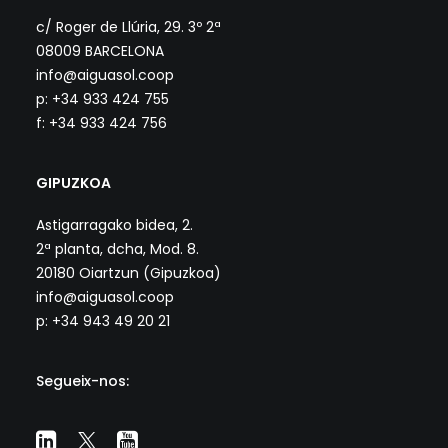
c/ Roger de Llúria, 29. 3º 2ª
08009 BARCELONA
info@aiguasol.coop
p: +34 933 424 755
f: +34 933 424 756
GIPUZKOA
Astigarragako bidea, 2.
2ª planta, dcha, Mod. 8.
20180 Oiartzun (Gipuzkoa)
info@aiguasol.coop
p: +34 943 49 20 21
Segueix-nos: