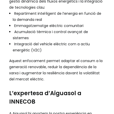
gestió dinàmica dels fluxos energètics i la integració
de tecnologies clau:
Repartiment intel·ligent de l’energia en funció de
la demanda real
Emmagatzematge elèctric comunitari
Acumulació tèrmica i control avançat de
sistemes
Integració del vehicle elèctric com a actiu
energètic (V2C)
Aquest enfocament permet adaptar el consum a la
generació renovable, reduir la dependència de la
xarxa i augmentar la resiliència davant la volatilitat
del mercat elèctric.
L’expertesa d’Aiguasol a
INNECOB
A Aiguasol hi aportem la nostra experiència en