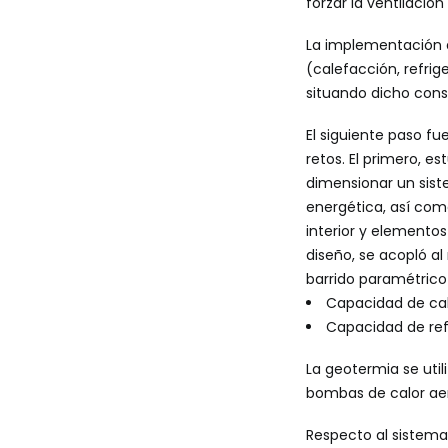
forzar la ventilació
La implementación d
(calefacción, refrig
situando dicho co
El siguiente paso fu
retos. El primero, es
dimensionar un sist
energética, así com
interior y elementos
diseño, se acopló al
barrido paramétrico
Capacidad de ca
Capacidad de re
La geotermia se uti
bombas de calor aer
Respecto al sistema 