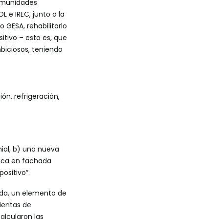
omunidades
OL
e
IREC
, junto a la
 GESA, rehabilitarlo
itivo – esto es, que
biciosos, teniendo
ón, refrigeración,
nial, b) una nueva
aica en fachada
positivo”.
ada, un elemento de
ientas de
alcularon las