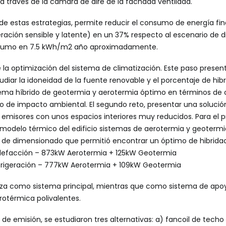
n a través de la cámara de aire de la fachada ventilada.
e estas estrategias, permite reducir el consumo de energía fin
eración sensible y latente) en un 37% respecto al escenario de dis
nsumo en 7.5 kWh/m
2
año aproximadamente.
e la optimización del sistema de climatización. Este paso prese
tudiar la idoneidad de la fuente renovable y el porcentaje de hibr
ema híbrido de geotermia y aerotermia óptimo en términos de c
o de impacto ambiental. El segundo reto, presentar una solución
 emisores con unos espacios interiores muy reducidos. Para el p
 modelo térmico del edificio sistemas de aerotermia y geotermia
 de dimensionado que permitió encontrar un óptimo de hibrida
lefacción – 873kW Aerotermia + 125kW Geotermia
frigeración – 777kW Aerotermia + 109kW Geotermia
liza como sistema principal, mientras que como sistema de apoy
otérmica polivalentes.
de emisión, se estudiaron tres alternativas: a) fancoil de techo