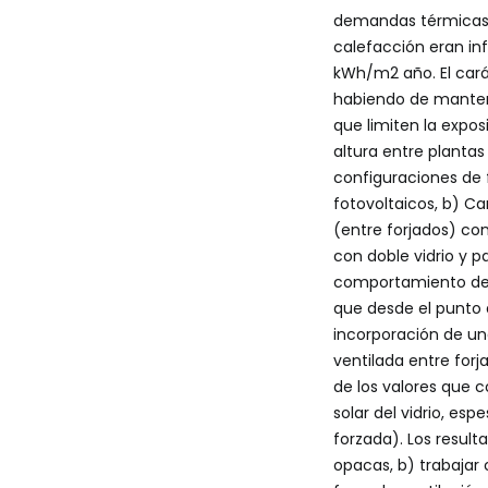
demandas térmicas d
calefacción eran in
kWh/m
2
año. El cará
habiendo de mantener
que limiten la expos
altura entre plantas
configuraciones de f
fotovoltaicos, b) Ca
(entre forjados) con
con doble vidrio y p
comportamiento del 
que desde el punto 
incorporación de un
ventilada entre forj
de los valores que c
solar del vidrio, e
forzada). Los result
opacas, b) trabajar