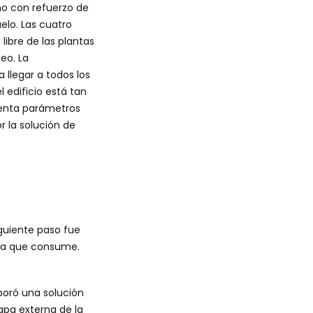
cho con refuerzo de
elo. Las cuatro
libre de las plantas
eo. La
 llegar a todos los
 edificio está tan
uenta parámetros
r la solución de
guiente paso fue
e la que consume.
poró una solución
apa externa de la