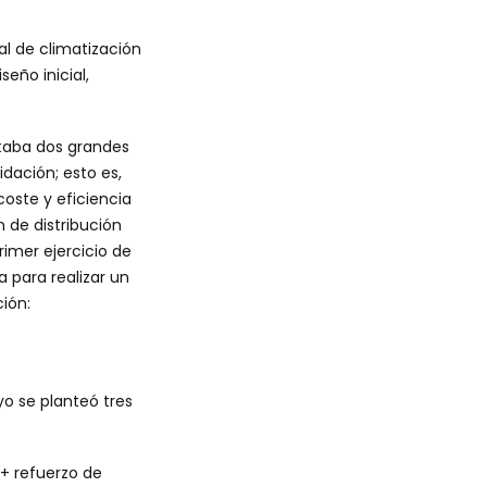
al de climatización
eño inicial,
ntaba dos grandes
idación; esto es,
oste y eficiencia
 de distribución
rimer ejercicio de
 para realizar un
ción:
o se planteó tres
 + refuerzo de