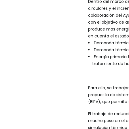
Dentro del marco d
circulares y el incr
colaboración del Ayu
con el objetivo de a
produce más energí
en cuenta el estado a
Demanda térmica 
Demanda térmica 
Energía primaria 
tratamiento de hu
Para ello, se trabaj
propuesta de sistem
(BIPV
), que permite 
El trabajo de reduc
mucho peso en el co
simulación térmica (