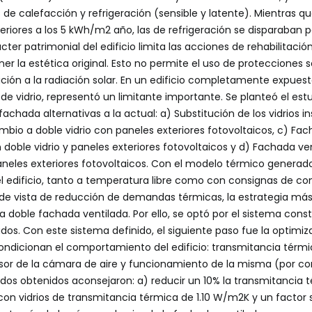
e calefacción y refrigeración (sensible y latente). Mientras 
feriores a los 5 kWh/m
2
año, las de refrigeración se disparaban 
cter patrimonial del edificio limita las acciones de rehabilitaci
 la estética original. Esto no permite el uso de protecciones s
ición a la radiación solar. En un edificio completamente expuest
 de vidrio, representó un limitante importante. Se planteó el est
achada alternativas a la actual: a) Substitución de los vidrios in
mbio a doble vidrio con paneles exteriores fotovoltaicos, c) Fa
 doble vidrio y paneles exteriores fotovoltaicos y d) Fachada ve
aneles exteriores fotovoltaicos. Con el modelo térmico generado
edificio, tanto a temperatura libre como con consignas de conf
de vista de reducción de demandas térmicas, la estrategia más 
a doble fachada ventilada. Por ello, se optó por el sistema cons
ados. Con este sistema definido, el siguiente paso fue la optimi
ondicionan el comportamiento del edificio: transmitancia térmic
spesor de la cámara de aire y funcionamiento de la misma (por c
ados obtenidos aconsejaron: a) reducir un 10% la transmitancia 
 con vidrios de transmitancia térmica de 1.10 W/m
2
K y un factor 