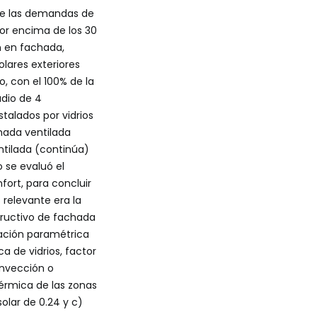
que las demandas de
por encima de los 30
ón en fachada,
olares exteriores
o, con el 100% de la
udio de 4
stalados por vidrios
chada ventilada
ntilada (continúa)
 se evaluó el
ort, para concluir
relevante era la
tructivo de fachada
zación paramétrica
a de vidrios, factor
onvección o
térmica de las zonas
solar de 0.24 y c)