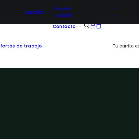
English
Español
Català
Contacto
fertas de trabajo
Tu carrito e