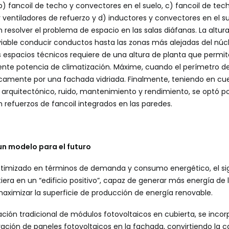
b) fancoil de techo y convectores en el suelo, c) fancoil de te
 ventiladores de refuerzo y d) inductores y convectores en el su
n resolver el problema de espacio en las salas diáfanas. La altura 
viable conducir conductos hasta las zonas más alejadas del núcl
s espacios técnicos requiere de una altura de planta que permita
ente potencia de climatización. Máxime, cuando el perímetro del
camente por una fachada vidriada. Finalmente, teniendo en c
arquitectónico, ruido, mantenimiento y rendimiento, se optó po
 refuerzos de fancoil integrados en las paredes.
un modelo para el futuro
optimizado en términos de demanda y consumo energético, el si
tiera en un “edificio positivo”, capaz de generar más energía d
maximizar la superficie de producción de energía renovable.
ción tradicional de módulos fotovoltaicos en cubierta, se incor
ración de paneles fotovoltaicos en la fachada, convirtiendo la c