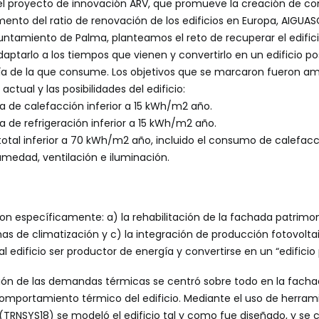
el proyecto de innovación
ARV
, que promueve la creación de c
emento del ratio de renovación de los edificios en Europa,
AIGUAS
ntamiento de Palma, planteamos el reto de recuperar el edificio
daptarlo a los tiempos que vienen y convertirlo en un edificio pos
a de la que consume. Los objetivos que se marcaron fueron am
ctual y las posibilidades del edificio:
de calefacción inferior a 15 kWh/m
2
año.
de refrigeración inferior a 15 kWh/m
2
año.
total inferior a 70 kWh/m
2
año, incluido el consumo de calefacci
medad, ventilación e iluminación.
aron específicamente: a) la rehabilitación de la fachada patrimo
as de climatización y c) la integración de producción fotovolt
al edificio ser productor de energía y convertirse en un “edificio 
ción de las demandas térmicas se centró sobre todo en la fach
mportamiento térmico del edificio. Mediante el uso de herram
TRNSYS18) se modeló el edificio tal y como fue diseñado, y se c