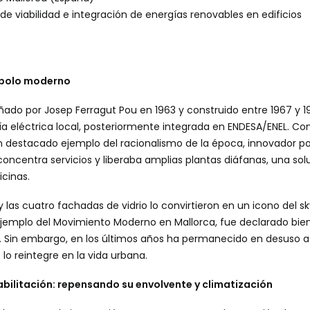
 de viabilidad e integración de energías renovables en edificios
mbolo moderno
señado por Josep Ferragut Pou en 1963 y construido entre 1967 y 1
ía eléctrica local, posteriormente integrada en ENDESA/ENEL. C
un destacado ejemplo del racionalismo de la época, innovador po
concentra servicios y liberaba amplias plantas diáfanas, una s
icinas.
las cuatro fachadas de vidrio lo convirtieron en un icono del sk
emplo del Movimiento Moderno en Mallorca, fue declarado bien
. Sin embargo, en los últimos años ha permanecido en desuso a
o reintegre en la vida urbana.
habilitación: repensando su envolvente y climatización