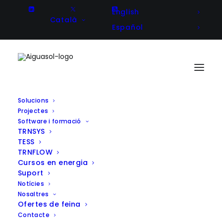
English
Català
Español
Solucions
Projectes
Diagnòstic energètic i
Software i formació
TRNSYS
plantejament d’estratègies de
TESS
millora en el procés de producció
TRNFLOW
Cursos en energia
d’asfalts
Suport
Notícies
Nosaltres
Ofertes de feina
Contacte
Client
Sorigue