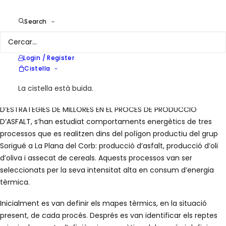
Year
2016
Location
Lleida
Search
Services
Consultoria Energètica
Login / Register
Sorigué és un grup líder en producció d’asfalt, amb una llarga
Cistella
tradició d’innovació en aspectes del producte.
La cistella està buida.
En el marc de projecte DIAGNÒSTIC ENERGÈTIC I PLANTEJAMENT
D’ESTRATÈGIES DE MILLORES EN EL PROCÉS DE PRODUCCIÓ
D’ASFALT, s’han estudiat comportaments energètics de tres
processos que es realitzen dins del polígon productiu del grup
Sorigué a La Plana del Corb: producció d’asfalt, producció d’oli
d’oliva i assecat de cereals. Aquests processos van ser
seleccionats per la seva intensitat alta en consum d’energia
tèrmica.
Inicialment es van definir els mapes tèrmics, en la situació
present, de cada procés. Després es van identificar els reptes