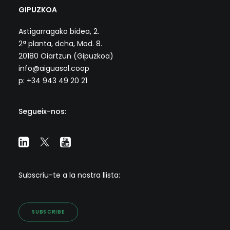
GIPUZKOA
Astigarragako bidea, 2.
2ª planta, dcha, Mod. 8.
20180 Oiartzun (Gipuzkoa)
info@aiguasol.coop
p: +34 943 49 20 21
Segueix-nos:
Subscriu-te a la nostra llista:
SUBSCRIBE