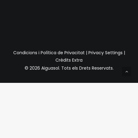
Condicions i Política de Privacitat
|
Privacy Settings
|
Crèdits Extra
© 2026 Aiguasol.
Tots els Drets Reservats.
Privacy Preference Center
Preferències de Privacitat
Quan visiteu qualsevol lloc web, pot emmagatzemar o
recuperar informació a través del vostre navegador,
normalment en forma de galetes. Com que respectem el