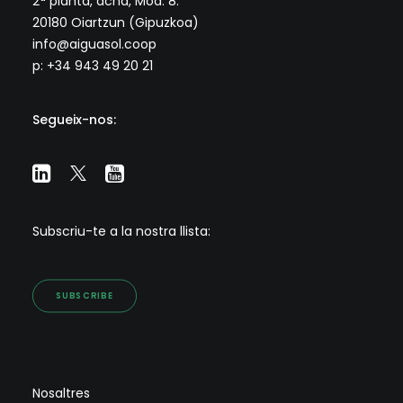
2ª planta, dcha, Mod. 8.
20180 Oiartzun (Gipuzkoa)
info@aiguasol.coop
p: +34 943 49 20 21
Segueix-nos:
Subscriu-te a la nostra llista:
SUBSCRIBE
Nosaltres