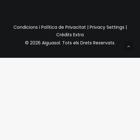
Condicions i Política de Privacitat
|
Privacy Settings
|
Crèdits Extra
© 2026 Aiguasol.
Tots els Drets Reservats.
Privacy Preference Center
Preferències de Privacitat
Quan visiteu qualsevol lloc web, pot emmagatzemar o
recuperar informació a través del vostre navegador,
normalment en forma de galetes. Com que respectem el
vostre dret a la privadesa, podeu optar per no permetre la
recollida de dades de determinats tipus de serveis.
Tanmateix, no permetre aquests serveis pot afectar la