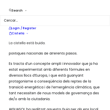
La comunitat energètica local és una nova figura
emergent en la cadena de valor del sector energètic,
Search
amb una forta component social d’apoderament de
l’usuari final –ciutadà o empresa– sobre un recurs
vital bàsic. La formació de comunitats energètiques
Login / Register
sorgeix inicialment de les iniciatives ciutadanes en
Cistella
diferents països de tot el món, però ara es fomenta
fins i tot des de les institucions i diferents marcs
La cistella està buida.
normatius, com són les directives europees o
polítiques nacionals de diferents països.
Es tracta d’un concepte ampli i innovador que ja ha
estat experimentat amb diferents fórmules en
diversos llocs d’Europa, i que està guanyant
protagonisme a conseqüència dels reptes de la
transició energètica i de l’emergència climàtica, que
tant necessiten de nous models de governança des
de/o amb la ciutadania.
AIGUASOL ha realitzat aquesta Guia per als ens local