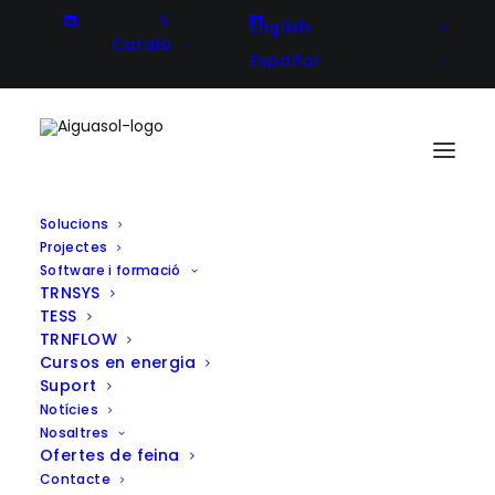
English
Català
Español
Solucions
Projectes
Comunitats energètiques : Guia
Software i formació
TRNSYS
per a l’administració local
TESS
TRNFLOW
Cursos en energia
Suport
Notícies
Nosaltres
Ofertes de feina
Contacte