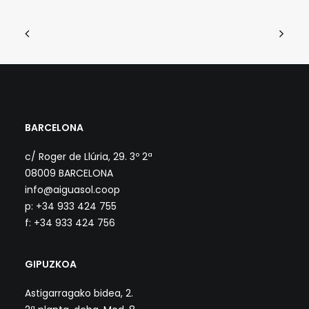
BARCELONA
c/ Roger de Llúria, 29. 3º 2ª
08009 BARCELONA
info@aiguasol.coop
p: +34 933 424 755
f: +34 933 424 756
GIPUZKOA
Astigarragako bidea, 2.