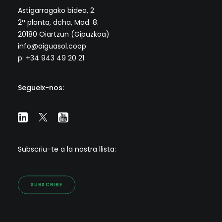
Astigarragako bidea, 2.
2ª planta, dcha, Mod. 8.
20180 Oiartzun (Gipuzkoa)
info@aiguasol.coop
p: +34 943 49 20 21
Segueix-nos:
Subscriu-te a la nostra llista:
SUBSCRIBE