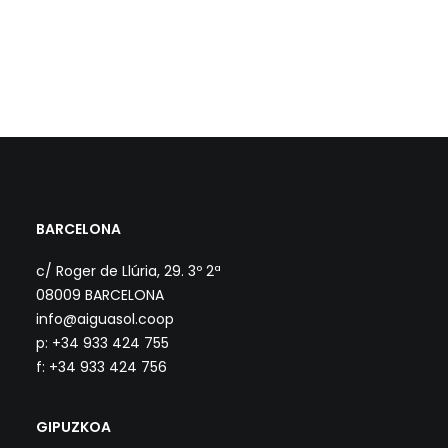
BARCELONA
c/ Roger de Llúria, 29. 3º 2ª
08009 BARCELONA
info@aiguasol.coop
p: +34 933 424 755
f: +34 933 424 756
GIPUZKOA