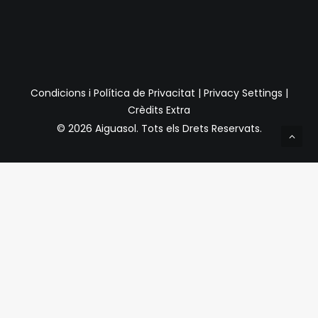
Condicions i Política de Privacitat
|
Privacy Settings
|
Crèdits Extra
© 2026 Aiguasol.
Tots els Drets Reservats.
Privacy Preference Center
Preferències de Privacitat
Quan visiteu qualsevol lloc web, pot emmagatzemar o
recuperar informació a través del vostre navegador,
normalment en forma de galetes. Com que respectem el
vostre dret a la privadesa, podeu optar per no permetre la