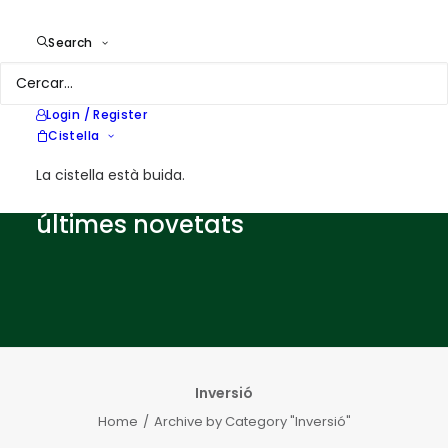
Search
NOTES SOBRE ENERGIA
Login / Register
Notes sobre eficiència
Cistella
energètica, energies
La cistella està buida.
renovables i les nostres
últimes novetats
Inversió
Home
Archive by Category "Inversió"