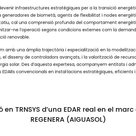
venir infraestructures estratègiques per a la transició energètic
generadores de biometà, agents de flexibilitat i nodes energètics
itatiu, cal una comprensió profunda del comportament energètic 
itzar-ne l’operació segons condicions externes com la demanda
cció renovable.
amb una àmplia trajectòria i especialització en la modelitzac
el disseny de controladors avançats, i la valorització de recurs
nergia solar. Des d’aquesta expertesa, acompanyem entitats i adm
 EDARs convencionals en instal·lacions estratègiques, eficients 
ó en TRNSYS d’una EDAR real en el marc 
REGENERA (AIGUASOL)