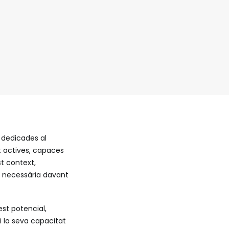
 dedicades al
t actives, capaces
st context,
a necessària davant
st potencial,
i la seva capacitat