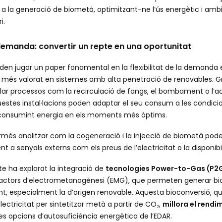
t a la generació de biometà, optimitzant-ne l’ús energètic i ambi
i.
a demanda: convertir un repte en una oportunitat
en jugar un paper fonamental en la flexibilitat de la demanda 
més valorat en sistemes amb alta penetració de renovables. Gr
ar processos com la recirculació de fangs, el bombament o l’a
estes instal·lacions poden adaptar el seu consum a les condici
o consumint energia en els moments més òptims.
mès analitzar com la cogeneració i la injecció de biometà pod
t a senyals externs com els preus de l’electricitat o la disponibi
ecte ha explorat la integració de
tecnologies Power-to-Gas (P2
reactors d’electrometanogènesi (EMG), que permeten generar bio
ent, especialment la d’origen renovable. Aquesta bioconversió, q
ectricitat per sintetitzar metà a partir de CO₂,
millora el rendi
les opcions d’autosuficiència energètica de l’EDAR.