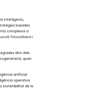
 intel·ligents,
tratègies basades
ments complexos a
ucció fotovoltaica i
tegrades dins dels
 cogeneració, quan
igència artificial
ligència operativa
 sostenibilitat de la