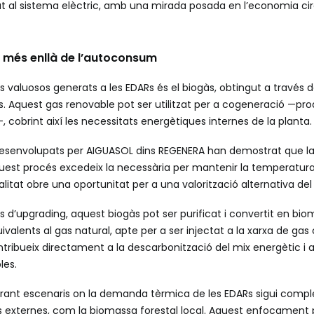
itat al sistema elèctric, amb una mirada posada en l’economia circ
: més enllà de l’autoconsum
 valuosos generats a les EDARs és el biogàs, obtingut a través de
s. Aquest gas renovable pot ser utilitzat per a cogeneració —pr
r—, cobrint així les necessitats energètiques internes de la planta.
 desenvolupats per AIGUASOL dins REGENERA han demostrat que l
est procés excedeix la necessària per mantenir la temperatur
alitat obre una oportunitat per a una valorització alternativa de
 d’upgrading, aquest biogàs pot ser purificat i convertit en bi
ivalents al gas natural, apte per a ser injectat a la xarxa de gas
tribueix directament a la descarbonització del mix energètic i a
les.
orant escenaris on la demanda tèrmica de les EDARs sigui com
s externes, com la biomassa forestal local. Aquest enfocament