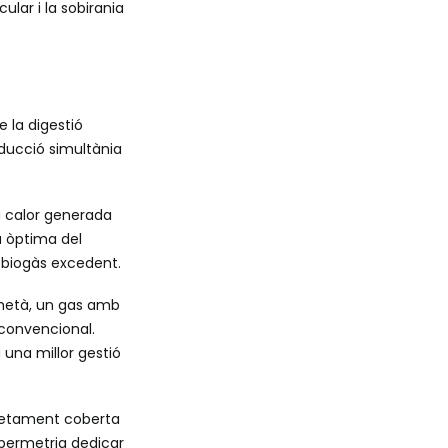
ular i la sobirania
 la digestió
oducció simultània
a calor generada
a òptima del
l biogàs excedent.
ometà, un gas amb
 convencional.
 una millor gestió
pletament coberta
 permetria dedicar