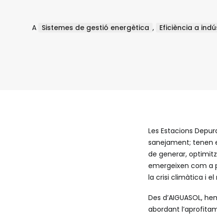
A
Sistemes de gestió energètica
,
Eficiència a indú
Les Estacions Depura
sanejament; tenen e
de generar, optimitz
emergeixen com a pe
la crisi climàtica i 
Des d’AIGUASOL, hem 
abordant l’aprofitam