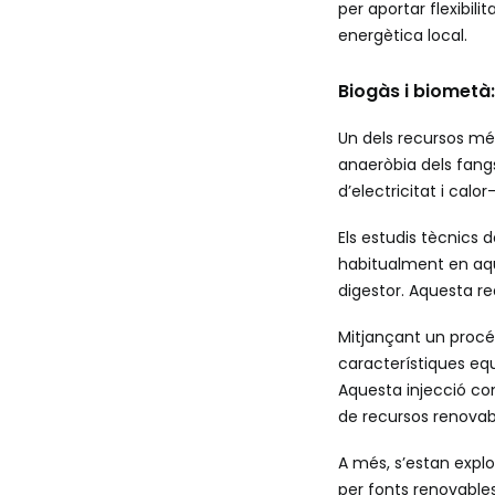
per aportar flexibil
energètica local.
Biogàs i biometà
Un dels recursos més
anaeròbia dels fang
d’electricitat i calo
Els estudis tècnics
habitualment en aqu
digestor. Aquesta re
Mitjançant un procés
característiques equ
Aquesta injecció con
de recursos renovab
A més, s’estan expl
per fonts renovable