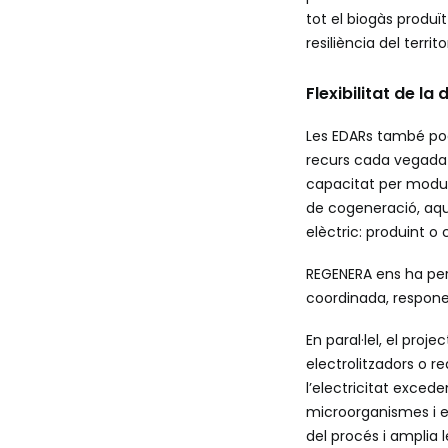
tot el biogàs produï
resiliència del territor
Flexibilitat de l
Les EDARs també pod
recurs cada vegada 
capacitat per modul
de cogeneració, aqu
elèctric: produint 
REGENERA ens ha per
coordinada, responen
En paral·lel, el proj
electrolitzadors o 
l’electricitat exced
microorganismes i el
del procés i amplia 