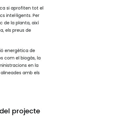
a si aprofiten tot el
 intel·ligents. Per
de la planta, així
, els preus de
ió energètica de
os com el biogàs, la
inistracions en la
i alineades amb els
del projecte