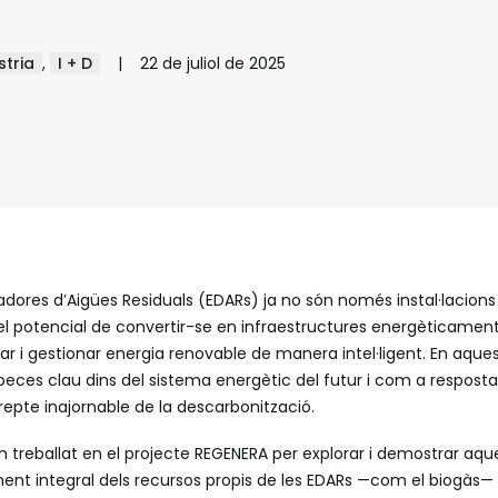
stria
,
I + D
|
22 de juliol de 2025
dores d’Aigües Residuals (EDARs) ja no són només instal·lacions
l potencial de convertir-se en infraestructures energèticamen
ar i gestionar energia renovable de manera intel·ligent. En aque
ces clau dins del sistema energètic del futur i com a respost
el repte inajornable de la descarbonització.
treballat en el projecte REGENERA per explorar i demostrar aque
ent integral dels recursos propis de les EDARs —com el biogàs— 