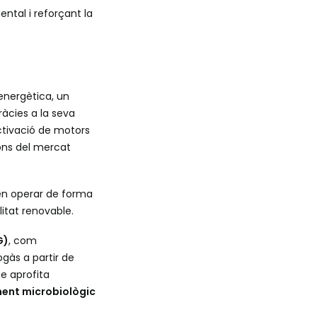
ental i reforçant la
energètica, un
àcies a la seva
ctivació de motors
ons del mercat
en operar de forma
litat renovable.
G)
, com
gàs a partir de
ue aprofita
ment microbiològic