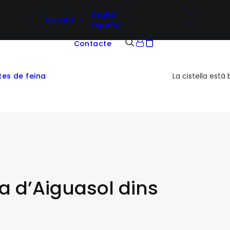
English
Català
Español
Contacte
tes de feina
La cistella està 
ta d’Aiguasol dins