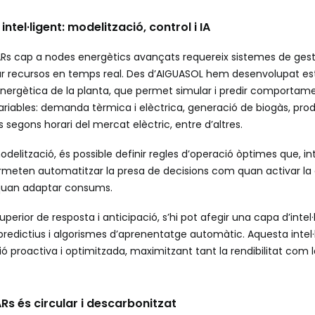
ntel·ligent: modelització, control i IA
ARs cap a nodes energètics avançats requereix sistemes de gestió
r recursos en temps real. Des d’AIGUASOL hem desenvolupat es
energètica de la planta, que permet simular i predir comporta
variables: demanda tèrmica i elèctrica, generació de biogàs, prod
s segons horari del mercat elèctric, entre d’altres.
odelització, és possible definir regles d’operació òptimes que, in
meten automatitzar la presa de decisions com quan activar la
 quan adaptar consums.
superior de resposta i anticipació, s’hi pot afegir una capa d’intel·l
redictius i algorismes d’aprenentatge automàtic. Aquesta intel·
ó proactiva i optimitzada, maximitzant tant la rendibilitat com la
ARs és circular i descarbonitzat