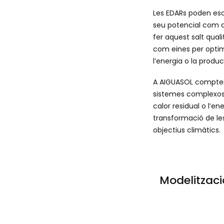
Les EDARs poden esde
seu potencial com a 
fer aquest salt qual
com eines per optim
l’energia o la produ
A AIGUASOL comptem 
sistemes complexos, 
calor residual o l’e
transformació de les
objectius climàtics.
Modelitzaci