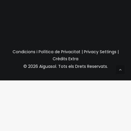
Condicions i Política de Privacitat
|
Privacy Settings
|
Crèdits Extra
© 2026 Aiguasol.
Tots els Drets Reservats.
Privacy Preference Center
Preferències de Privacitat
Quan visiteu qualsevol lloc web, pot emmagatzemar o
recuperar informació a través del vostre navegador,
normalment en forma de galetes. Com que respectem el