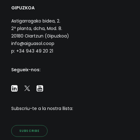
GIPUZKOA
Astigarragako bidea, 2.
2ª planta, dcha, Mod. 8.
20180 Oiartzun (Gipuzkoa)
info@aiguasol.coop
p: +34 943 49 20 21
Segueix-nos:
Subscriu-te a la nostra llista:
SUBSCRIBE