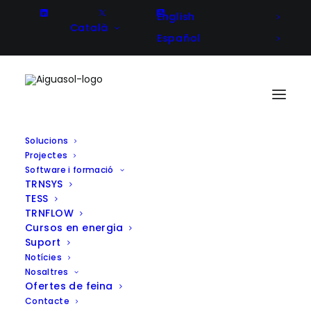
English
Català
Español
Solucions
Projectes
Software i formació
TRNSYS
TESS
TRNFLOW
Cursos en energia
Suport
Notícies
Nosaltres
Ofertes de feina
Contacte