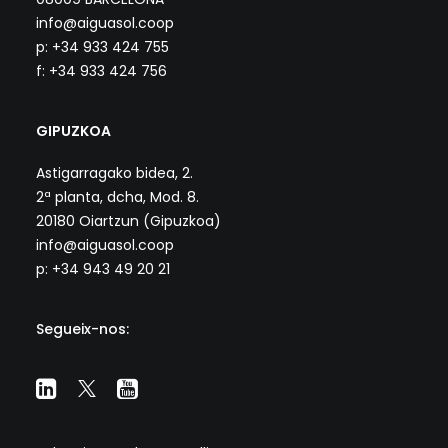
info@aiguasol.coop
p: +34 933 424 755
f: +34 933 424 756
GIPUZKOA
Astigarragako bidea, 2.
2ª planta, dcha, Mod. 8.
20180 Oiartzun (Gipuzkoa)
info@aiguasol.coop
p: +34 943 49 20 21
Segueix-nos: