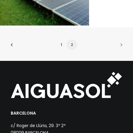
1
2
BARCELONA
c/ Roger de Llúria, 29. 3º 2ª
08009 BARCELONA