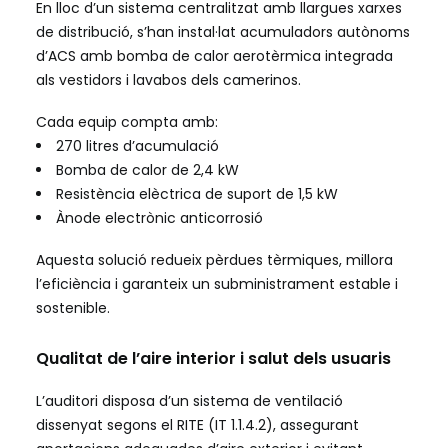
En lloc d’un sistema centralitzat amb llargues xarxes
de distribució, s’han instal·lat acumuladors autònoms
d’ACS amb bomba de calor aerotèrmica integrada
als vestidors i lavabos dels camerinos.
Cada equip compta amb:
270 litres d’acumulació
Bomba de calor de 2,4 kW
Resistència elèctrica de suport de 1,5 kW
Ànode electrònic anticorrosió
Aquesta solució redueix pèrdues tèrmiques, millora
l’eficiència i garanteix un subministrament estable i
sostenible.
Qualitat de l’aire interior i salut dels usuaris
L’auditori disposa d’un sistema de ventilació
dissenyat segons el RITE (IT 1.1.4.2), assegurant