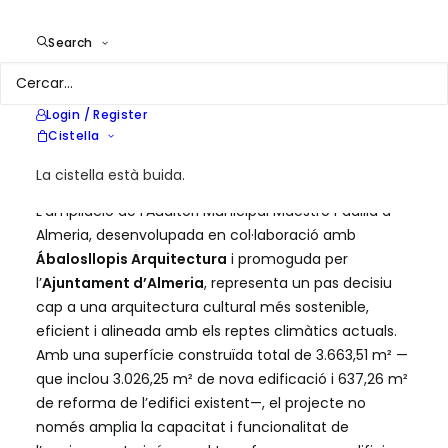
l’Ajuntament d’Almeria
Year
2022
Search
Location
Almeria, Espanya
Services
Estratègia en eficiència energètica
i sostenibilitat
Login / Register
Cistella
La cistella està buida.
L’ampliació de l’Auditori Municipal Maestro Padilla a
Almeria, desenvolupada en col·laboració amb
Ábalosllopis Arquitectura
i promoguda per
l’
Ajuntament d’Almeria
, representa un pas decisiu
cap a una arquitectura cultural més sostenible,
eficient i alineada amb els reptes climàtics actuals.
Amb una superfície construïda total de 3.663,51 m² —
que inclou 3.026,25 m² de nova edificació i 637,26 m²
de reforma de l’edifici existent—, el projecte no
només amplia la capacitat i funcionalitat de