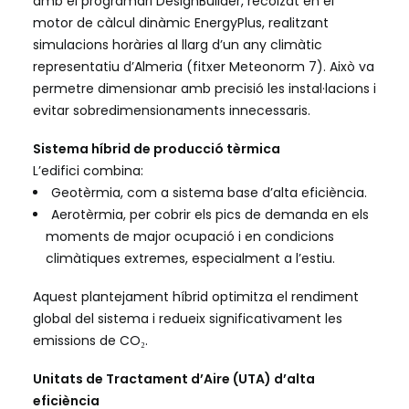
amb el programari DesignBuilder, recolzat en el
motor de càlcul dinàmic EnergyPlus, realitzant
simulacions horàries al llarg d’un any climàtic
representatiu d’Almeria (fitxer Meteonorm 7). Això va
permetre dimensionar amb precisió les instal·lacions i
evitar sobredimensionaments innecessaris.
Sistema híbrid de producció tèrmica
L’edifici combina:
Geotèrmia, com a sistema base d’alta eficiència.
Aerotèrmia, per cobrir els pics de demanda en els
moments de major ocupació i en condicions
climàtiques extremes, especialment a l’estiu.
Aquest plantejament híbrid optimitza el rendiment
global del sistema i redueix significativament les
emissions de CO₂.
Unitats de Tractament d’Aire (UTA) d’alta
eficiència