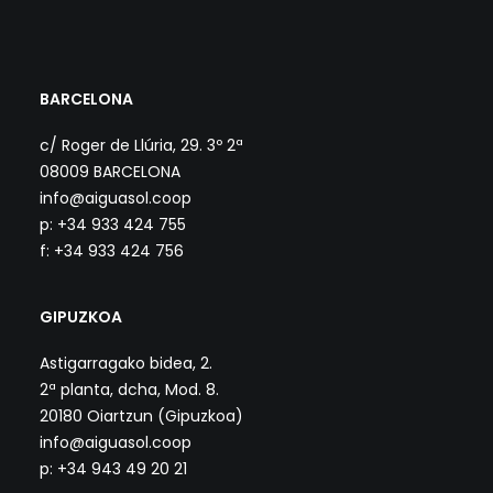
BARCELONA
c/ Roger de Llúria, 29. 3º 2ª
08009 BARCELONA
info@aiguasol.coop
p: +34 933 424 755
f: +34 933 424 756
GIPUZKOA
Astigarragako bidea, 2.
2ª planta, dcha, Mod. 8.
20180 Oiartzun (Gipuzkoa)
info@aiguasol.coop
p: +34 943 49 20 21