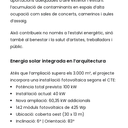
aportacions adequades d’aire exterior i evitant
l’acumulació de contaminants en espais d’alta
ocupació com sales de concerts, camerinos i aules
d’assaig.
Això contribueix no només a l’estalvi energètic, sinó
també al benestar i la salut d’artistes, treballadors i
públic.
Energia solar integrada en l’arquitectura
Atès que l’ampliació supera els 3.000 m², el projecte
incorpora una instal·lació fotovoltaica segons el CTE:
Potència total prevista: 100 kW
Instal·lació actual: 40 kW
Nova ampliació: 60,35 kW addicionals
142 mòduls fotovoltaics de 425 Wp
Ubicació: coberta oest (30 x 13 m)
Inclinació: 6º | Orientació: 83º