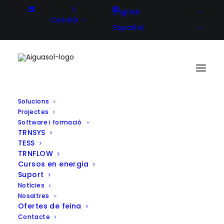
English
Català
Español
Solucions
Projectes
L’ampliació de l’Auditori Maestro
Software i formació
TRNSYS
Padilla: una estratègia en
TESS
eficiència energètica i
TRNFLOW
Cursos en energia
sostenibilitat
Suport
Notícies
Nosaltres
Ofertes de feina
Contacte
Client
Ábalosllopis Arquitectura i