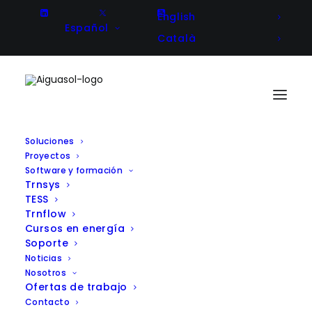
English
Español
Català
Soluciones
Proyectos
CERCOOP BAT: Aiguasol impulsa
Software y formación
Trnsys
un software de gestión para
TESS
comunidades energéticas
Trnflow
Cursos en energía
rurales inteligentes
Soporte
Noticias
Nosotros
Ofertas de trabajo
Contacto
Client
Federación de Cooperativas