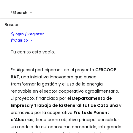
Agrarias de Cataluña (FCAC)
Year
2026
Search
Location
Cataluña, España
Services
Estrategia en eficiencia energética
en comunidades energéticas
Login / Register
Carrito
rurales
Tu carrito esta vacío.
En Aiguasol participamos en el proyecto
CERCOOP
BAT
, una iniciativa innovadora que busca
transformar la gestión y el uso de la energía
renovable en el sector cooperativo agroalimentario.
El proyecto, financiado por el
Departamento de
Empresa y Trabajo de la Generalitat de Cataluña
y
promovido por la cooperativa
Fruits de Ponent
d’Alcarràs
, tiene como objetivo principal consolidar
un modelo de autoconsumo compartido, integrando