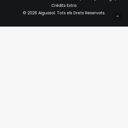
Crèdits Extra
© 2026 Aiguasol.
Tots els Drets Reservats.
Privacy Preference Center
Preferències de Privacitat
Quan visiteu qualsevol lloc web, pot emmagatzemar o
recuperar informació a través del vostre navegador,
normalment en forma de galetes. Com que respectem el
vostre dret a la privadesa, podeu optar per no permetre la
recollida de dades de determinats tipus de serveis.
Tanmateix, no permetre aquests serveis pot afectar la
vostra experiència.
Condicions generals i política de privacitat
Requerit
Has llegit i acceptes la nostra Política de Privacitat