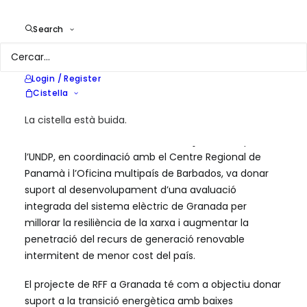
Year
2022
Location
Granada, Illes del Carib
Search
Services
Xarxes de districte i generació
d'energia a gran escala
Login / Register
Cistella
La cistella està buida.
Amb fons del Mecanisme de Finançament Ràpida,
l’UNDP, en coordinació amb el Centre Regional de
Panamà i l’Oficina multipaís de Barbados, va donar
suport al desenvolupament d’una avaluació
integrada del sistema elèctric de Granada per
millorar la resiliència de la xarxa i augmentar la
penetració del recurs de generació renovable
intermitent de menor cost del país.
El projecte de RFF a Granada té com a objectiu donar
suport a la transició energètica amb baixes