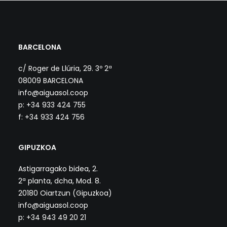
BARCELONA
c/ Roger de Llúria, 29. 3º 2ª
08009 BARCELONA
info@aiguasol.coop
p: +34 933 424 755
f: +34 933 424 756
GIPUZKOA
Astigarragako bidea, 2.
2ª planta, dcha, Mod. 8.
20180 Oiartzun (Gipuzkoa)
info@aiguasol.coop
p: +34 943 49 20 21