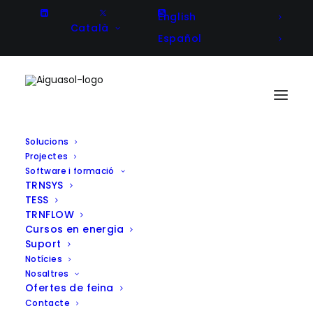
English
Català
Español
Solucions
Projectes
Avaluació integrada del sistema
Software i formació
TRNSYS
elèctric de Grenada amb el
TESS
Programa de les Nacions Unides
TRNFLOW
Cursos en energia
per al Desenvolupament (PNUD)
Suport
Notícies
Nosaltres
Ofertes de feina
Contacte
Client
UNDP