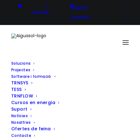
English
Català
Español
Solucions
Projectes
Anàlisi de les demandes
Software i formació
TRNSYS
tèrmiques i en diferents
TESS
esquemes per a la integració
TRNFLOW
Cursos en energia
d’un sistema de canonades
Suport
soterrades per a la nova seu de
Notícies
Nosaltres
Schwartz-Haumond
Ofertes de feina
Contacte