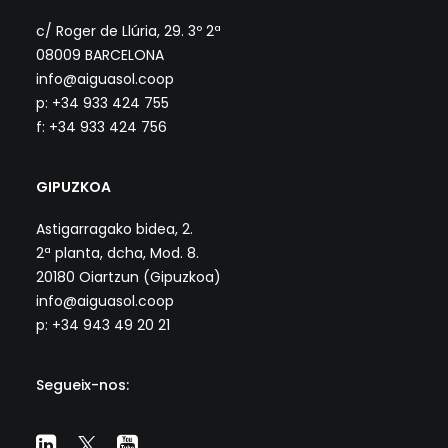
c/ Roger de Llúria, 29. 3º 2ª
08009 BARCELONA
info@aiguasol.coop
p: +34 933 424 755
f: +34 933 424 756
GIPUZKOA
Astigarragako bidea, 2.
2ª planta, dcha, Mod. 8.
20180 Oiartzun (Gipuzkoa)
info@aiguasol.coop
p: +34 943 49 20 21
Segueix-nos: