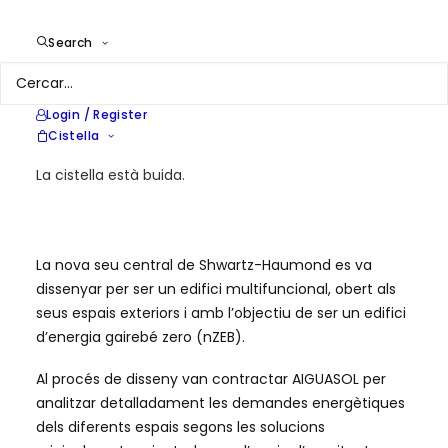
Search
Client
Universitat La Salle
Year
2007
Location
Tarragona
Login / Register
Services
Consultoria energètica
Cistella
La cistella està buida.
La nova seu central de Shwartz-Haumond es va
dissenyar per ser un edifici multifuncional, obert als
seus espais exteriors i amb l’objectiu de ser un edifici
d’energia gairebé zero (nZEB).
Al procés de disseny van contractar AIGUASOL per
analitzar detalladament les demandes energètiques
dels diferents espais segons les solucions