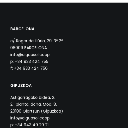
BARCELONA
c/ Roger de Llúria, 29. 3º 2ª
08009 BARCELONA
info@aiguasol.coop
p: +34 933 424 755
f: +34 933 424 756
GIPUZKOA
Astigarragako bidea, 2.
2ª planta, dcha, Mod. 8.
20180 Oiartzun (Gipuzkoa)
info@aiguasol.coop
p: +34 943 49 20 21