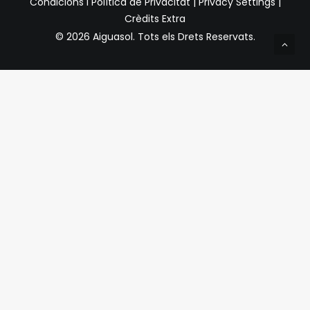
Condicions i Política de Privacitat
|
Privacy Settings
|
Crèdits Extra
© 2026 Aiguasol.
Tots els Drets Reservats.
Privacy Preference Center
Preferències de Privacitat
Quan visiteu qualsevol lloc web, pot emmagatzemar o
recuperar informació a través del vostre navegador,
normalment en forma de galetes. Com que respectem el
vostre dret a la privadesa, podeu optar per no permetre la
recollida de dades de determinats tipus de serveis.
Tanmateix, no permetre aquests serveis pot afectar la
vostra experiència.
Condicions generals i política de privacitat
Requerit