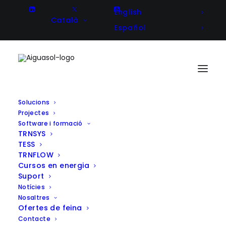
English
Català
Español
Solucions
Projectes
Software i formació
TRNSYS
TESS
TRNFLOW
Cursos en energia
Suport
Notícies
Nosaltres
Ofertes de feina
Contacte