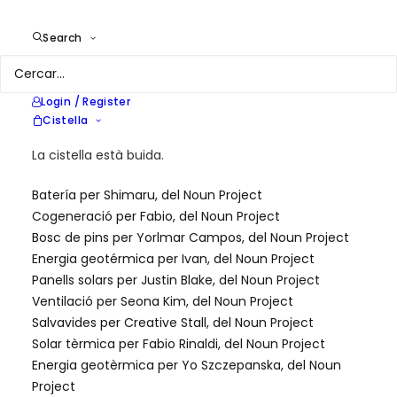
Crèdits
Search
Aquest lloc web fa servir icones dissenyades per
diferents dissenyadors, gràcies a:
Panell solar per Maurizio Fusillo, del Noun Project
Login / Register
Bombeta per Till Teenck, del Noun Project
Cistella
Molí de vent per Olivier Guin, del Noun Project
Ecofàbrica per Aldric Rodríguez Iborra, del Noun
La cistella està buida.
Project
Batería per Shimaru, del Noun Project
Cogeneració per Fabio, del Noun Project
Bosc de pins per Yorlmar Campos, del Noun Project
Energia geotérmica per Ivan, del Noun Project
Panells solars per Justin Blake, del Noun Project
Ventilació per Seona Kim, del Noun Project
Salvavides per Creative Stall, del Noun Project
Solar tèrmica per Fabio Rinaldi, del Noun Project
Energia geotèrmica per Yo Szczepanska, del Noun
Project