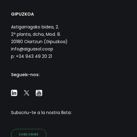
GIPUZKOA
Astigarragako bidea, 2.
2ª planta, dcha, Mod. 8.
20180 Oiartzun (Gipuzkoa)
info@aiguasol.coop
p: +34 943 49 20 21
Segueix-nos:
Subscriu-te a la nostra llista:
SUBSCRIBE