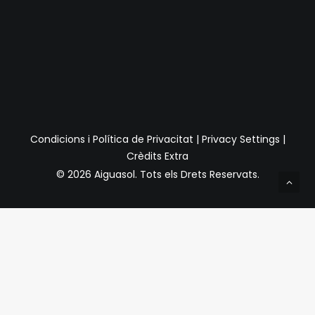
Condicions i Política de Privacitat
|
Privacy Settings
|
Crèdits Extra
© 2026 Aiguasol.
Tots els Drets Reservats.
Privacy Preference Center
Preferències de Privacitat
Quan visiteu qualsevol lloc web, pot emmagatzemar o
recuperar informació a través del vostre navegador,