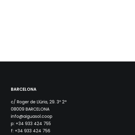
BARCELONA
c/ Roger de Llúria, 29. 3º 2ª
08009 BARCELONA
info@aiguasol.coop
p: +34 933 424 755
f: +34 933 424 756