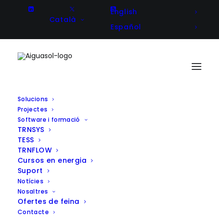
English
Català
Español
Solucions
Projectes
Crèdits Extra
Software i formació
TRNSYS
Home
Crèdits Extra
TESS
TRNFLOW
Cursos en energia
Suport
Notícies
Nosaltres
Crèdits Extra
Ofertes de feina
Contacte