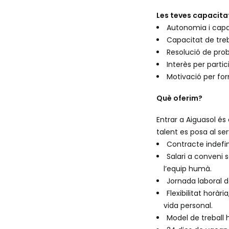
Les teves capacitat
Autonomia i capa
Capacitat de treb
Resolució de pro
Interès per parti
Motivació per for
Què oferim?
Entrar a Aiguasol és 
talent es posa al se
Contracte indefin
Salari a conveni s
l’equip humà.
Jornada laboral 
Flexibilitat horàr
vida personal.
Model de treball h