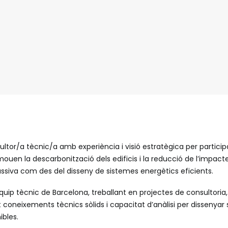
tor/a tècnic/a amb experiència i visió estratègica per particip
uen la descarbonització dels edificis i la reducció de l’impact
assiva com des del disseny de sistemes energètics eficients.
quip tècnic de Barcelona, treballant en projectes de consultoria,
t coneixements tècnics sòlids i capacitat d’anàlisi per dissenyar
ibles.