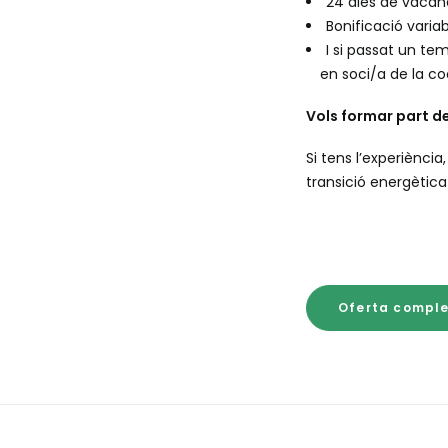
24 dies de vacanc
Bonificació varia
I si passat un te
en soci/a de la coo
Vols formar part de
Si tens l’experiència
transició energètica
Oferta comple