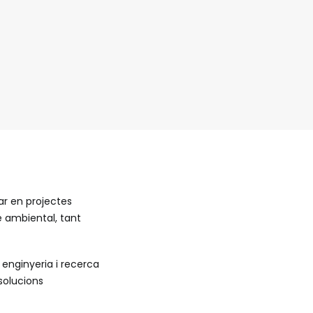
ar en projectes
e ambiental, tant
 enginyeria i recerca
 solucions