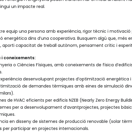
tingui un impacte real.
re equip una persona amb experiència, rigor tècnic i motivació p
ció energètica dins d’una cooperativa. Busquem algú que, més en
aporti capacitat de treball autònom, pensament crític i esperit 
a i coneixements:
yeria o Ciències Físiques, amb coneixements de física d’edifici
s.
experiència desenvolupant projectes d’optimització energètica 
ptimització de demandes tèrmiques amb eines de simulació di
milars).
s de HVAC eficients per edificis NZEB (Nearly Zero Energy Buildi
stemes per a desenvolupament d’avantprojectes, projectes bàsics
rmiques.
ncia en disseny de sistemes de producció renovable (solar tèrmi
s per participar en projectes internacionals.