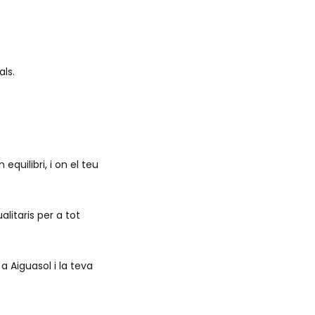
ls.
quilibri, i on el teu
alitaris per a tot
 a Aiguasol i la teva