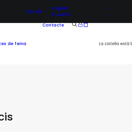
English
Català
Español
Contacte
tes de feina
La cistella està 
cis