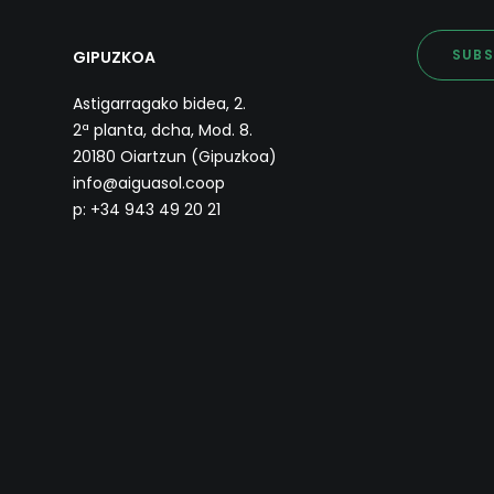
SUBS
GIPUZKOA
Astigarragako bidea, 2.
2ª planta, dcha, Mod. 8.
20180 Oiartzun (Gipuzkoa)
info@aiguasol.coop
p: +34 943 49 20 21