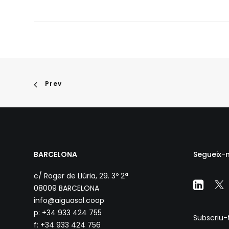
Prev
BARCELONA
Segueix-n
c/ Roger de Llúria, 29. 3º 2ª
08009 BARCELONA
info@aiguasol.coop
p: +34 933 424 755
Subscriu-t
f: +34 933 424 756