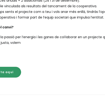
es anuals + 2 addicionals (24 i 31 de desembre).
ble vinculada als resultats del tancament de la cooperativa.
mps sents el projecte com a teu i vols anar més enllà, tindràs l’o
perativa i formar part de l’equip societari que impulsa l’entitat.
l canvi?
, la passió per l’energia i les ganes de col·laborar en un projecte
 justa, volem
ta aquí