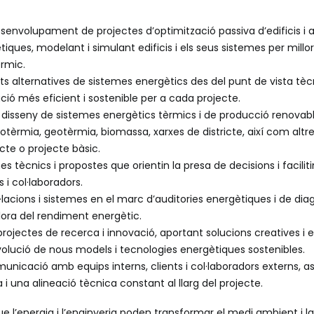
esenvolupament de projectes d’optimització passiva d’edificis i a
ues, modelant i simulant edificis i els seus sistemes per millorar
rmic.
ts alternatives de sistemes energètics des del punt de vista tèc
ució més eficient i sostenible per a cada projecte.
l disseny de sistemes energètics tèrmics i de producció renova
erotèrmia, geotèrmia, biomassa, xarxes de districte, així com altr
ecte o projecte bàsic.
es tècnics i propostes que orientin la presa de decisions i facili
s i col·laboradors.
·lacions i sistemes en el marc d’auditories energètiques i de dia
lora del rendiment energètic.
projectes de recerca i innovació, aportant solucions creatives i 
evolució de nous models i tecnologies energètiques sostenibles.
unicació amb equips interns, clients i col·laboradors externs, 
a i una alineació tècnica constant al llarg del projecte.
e l’energia i l’enginyeria poden transformar el medi ambient i la