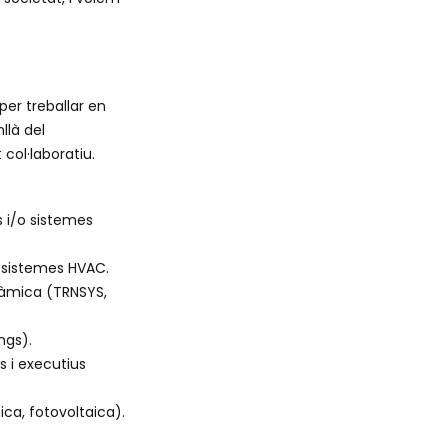
er treballar en
llà del
col·laboratiu.
s i/o sistemes
i sistemes HVAC.
nàmica (TRNSYS,
ngs).
 i executius
ca, fotovoltaica).