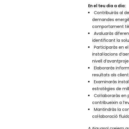
En el teu dia a dia:
Contribuiràs al d
demandes energètiq
comportament tè
Avaluaràs diferen
identificant la sol
Participaràs en e
instal·lacions d’a
nivell d’avantproj
Elaboraràs inform
resultats als client
Examinaràs instal
estratègies de mil
Col·laboraràs en 
contribueixin a l’
Mantindràs la com
col·laboració fluid
A Aiguasol creiem qu