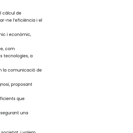
l càlcul de
-ne l’eficiència i el
nic i econòmic,
ble, com
es tecnologies, a
tin la comunicació de
gnosi, proposant
eficients que
assegurant una
 societat, i volem