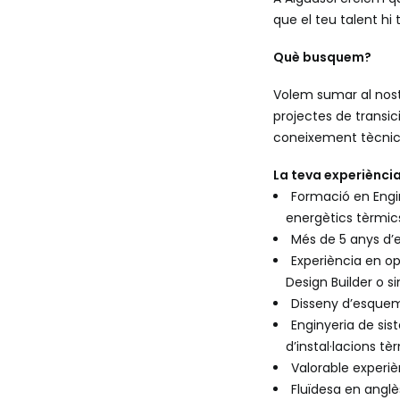
que el teu talent hi 
Què busquem?
Volem sumar al nost
projectes de transi
coneixement tècnic, 
La teva experiènci
Formació en Engin
energètics tèrmic
Més de 5 anys d’
Experiència en o
Design Builder o si
Disseny d’esqueme
Enginyeria de si
d’instal·lacions tè
Valorable experiè
Fluïdesa en anglè