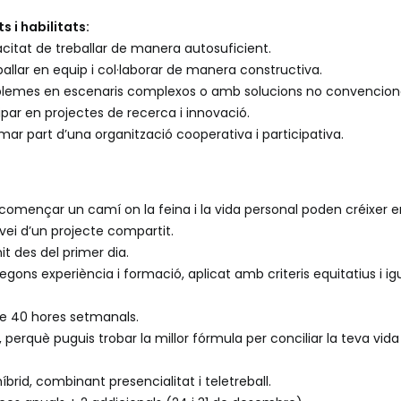
s i habilitats:
citat de treballar de manera autosuficient.
allar en equip i col·laborar de manera constructiva.
blemes en escenaris complexos o amb solucions no convenciona
cipar en projectes de recerca i innovació.
mar part d’una organització cooperativa i participativa.
començar un camí on la feina i la vida personal poden créixer en e
rvei d’un projecte compartit.
it des del primer dia.
egons experiència i formació, aplicat amb criteris equitatius i igu
de 40 hores setmanals.
ia, perquè puguis trobar la millor fórmula per conciliar la teva vida
íbrid, combinant presencialitat i teletreball.