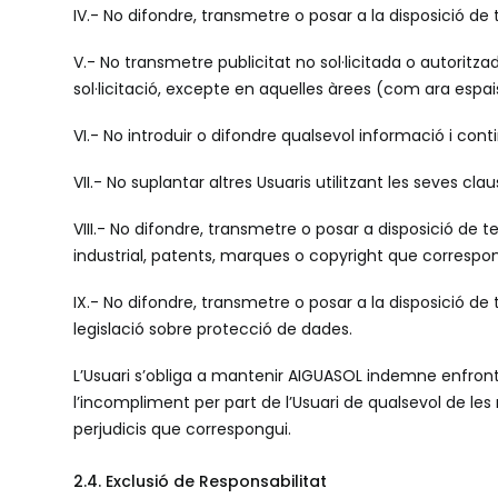
IV.- No difondre, transmetre o posar a la disposició de t
V.- No transmetre publicitat no sol·licitada o autoritza
sol·licitació, excepte en aquelles àrees (com ara esp
VI.- No introduir o difondre qualsevol informació i con
VII.- No suplantar altres Usuaris utilitzant les seves cla
VIII.- No difondre, transmetre o posar a disposició de t
industrial, patents, marques o copyright que correspong
IX.- No difondre, transmetre o posar a la disposició de
legislació sobre protecció de dades.
L’Usuari s’obliga a mantenir AIGUASOL indemne enfron
l’incompliment per part de l’Usuari de qualsevol de les 
perjudicis que correspongui.
2.4. Exclusió de Responsabilitat