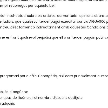
ampli reconegut per aquesta Llei.
etat intel·lectual sobre els articles, comentaris i opinions abans 
erjudicis, que qualsevol tercer pugui exercitar contra AIGUASOL pe
i contreu directament o indirectament amb aquestes Condicions 
ne enfront qualsevol perjudici que ell o un tercer puguin patir
programari per a càlcul energètic, així com puntualment cursos
, és el següent:
 tipus de llicència i el nombre d’usuaris desitjats.
adquirir.