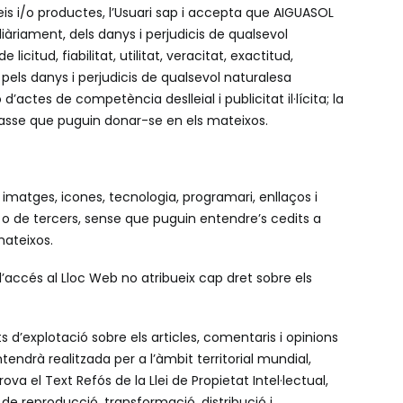
veis i/o productes, l’Usuari sap i accepta que AIGUASOL
àriament, dels danys i perjudicis de qualsevol
icitud, fiabilitat, utilitat, veracitat, exactitud,
pels danys i perjudicis de qualsevol naturalesa
ctes de competència deslleial i publicitat il·lícita; la
classe que puguin donar-se en els mateixos.
 imatges, icones, tecnologia, programari, enllaços i
OL o de tercers, sense que puguin entendre’s cedits a
mateixos.
’accés al Lloc Web no atribueix cap dret sobre els
 d’explotació sobre els articles, comentaris i opinions
tendrà realitzada per a l’àmbit territorial mundial,
ova el Text Refós de la Llei de Propietat Intel·lectual,
 de reproducció, transformació, distribució i