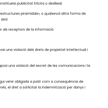
tueixi publicitat il·lícita o deslleial.
 «estructures piramidals», o qualsevol altra forma de
 això
r als receptors de la informació.
i una violació dels drets de propietat intel·lectual i
uposi una violació del secret de les comunicacions i la
gui venir obligada a patir com a conseqüència de
s, el dret a sol·licitar la indemnització per danys i