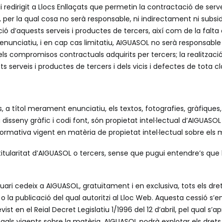
gui redirigit a Llocs Enllaçats que permetin la contractació de ser
per la qual cosa no serà responsable, ni indirectament ni subsidi
ió d’aquests serveis i productes de tercers, així com de la falta de l
enunciatiu, i en cap cas limitatiu, AIGUASOL no serà responsable 
ompromisos contractuals adquirits per tercers; la realització d’a
s serveis i productes de tercers i dels vicis i defectes de tota 
 a títol merament enunciatiu, els textos, fotografies, gràfiques,
u disseny gràfic i codi font, són propietat intel·lectual d’AIGUAS
normativa vigent en matèria de propietat intel·lectual sobre els 
itularitat d’AIGUASOL o tercers, sense que pugui entendre’s que l
ri cedeix a AIGUASOL, gratuïtament i en exclusiva, tots els drets
o la publicació del qual autoritzi al Lloc Web. Aquesta cessió s’en
 en el Reial Decret Legislatiu 1/1996 del 12 d’abril, pel qual s’apr
legals vigents sobre la matèria. AIGUASOL podrà explotar els drets