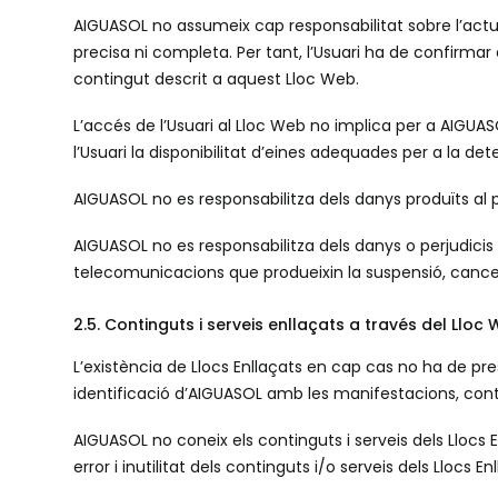
AIGUASOL no assumeix cap responsabilitat sobre l’actua
precisa ni completa. Per tant, l’Usuari ha de confirma
contingut descrit a aquest Lloc Web.
L’accés de l’Usuari al Lloc Web no implica per a AIGUAS
l’Usuari la disponibilitat d’eines adequades per a la d
AIGUASOL no es responsabilitza dels danys produïts al pr
AIGUASOL no es responsabilitza dels danys o perjudicis 
telecomunicacions que produeixin la suspensió, cancel·
2.5. Continguts i serveis enllaçats a través del Lloc
L’existència de Llocs Enllaçats en cap cas no ha de pr
identificació d’AIGUASOL amb les manifestacions, conti
AIGUASOL no coneix els continguts i serveis dels Llocs Enl
error i inutilitat dels continguts i/o serveis dels Lloc