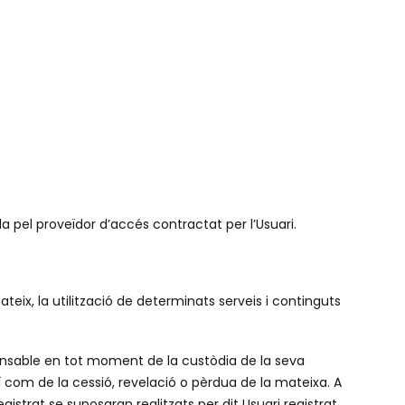
a pel proveïdor d’accés contractat per l’Usuari.
teix, la utilització de determinats serveis i continguts
ponsable en tot moment de la custòdia de la seva
 com de la cessió, revelació o pèrdua de la mateixa. A
gistrat se suposaran realitzats per dit Usuari registrat,