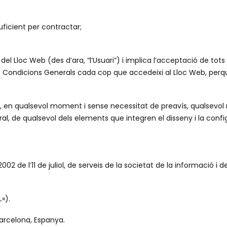
ficient per contractar;
ri del Lloc Web (des d’ara, “l’Usuari”) i implica l’acceptació de t
nts Condicions Generals cada cop que accedeixi al Lloc Web, pe
tzar, en qualsevol moment i sense necessitat de preavís, qualsevol
ral, de qualsevol dels elements que integren el disseny i la confi
2002 de l’11 de juliol, de serveis de la societat de la informació i
»).
 Barcelona, Espanya.