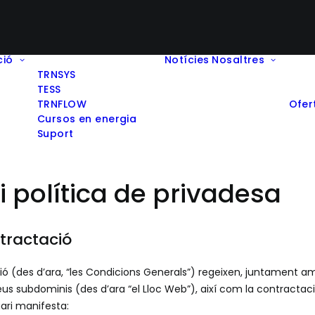
ció
Notícies
Nosaltres
TRNSYS
TESS
TRNFLOW
Ofer
Cursos en energia
Suport
 política de privadesa
tractació
 (des d’ara, “les Condicions Generals”) regeixen, juntament amb la
seus subdominis (des d’ara “el Lloc Web”), així com la contractac
uari manifesta: