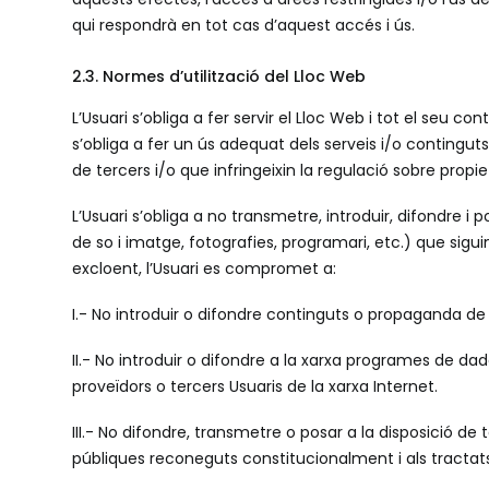
qui respondrà en tot cas d’aquest accés i ús.
2.3. Normes d’utilització del Lloc Web
L’Usuari s’obliga a fer servir el Lloc Web i tot el seu co
s’obliga a fer un ús adequat dels serveis i/o continguts 
de tercers i/o que infringeixin la regulació sobre propie
L’Usuari s’obliga a no transmetre, introduir, difondre i 
de so i imatge, fotografies, programari, etc.) que siguin 
excloent, l’Usuari es compromet a:
I.- No introduir o difondre continguts o propaganda de
II.- No introduir o difondre a la xarxa programes de da
proveïdors o tercers Usuaris de la xarxa Internet.
III.- No difondre, transmetre o posar a la disposició d
públiques reconeguts constitucionalment i als tractats