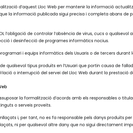
lització d’aquest Lloc Web per mantenir la informació actualitz
r que la informació publicada sigui precisa i completa abans de
OL l’obligació de controlar l’absència de virus, cucs o qualsevol 
etecció i desinfecció de programes informàtics nocius.
ogramari i equips informàtics dels Usuaris o de tercers durant la 
de qualsevol tipus produïts en l’Usuari que portin causa de fall
lació o interrupció del servei del Lloc Web durant la prestació 
 Web
essuposar la formalització d’acords amb els responsables o titul
nguts o serveis proveïts.
laçats i, per tant, no es fa responsable pels danys produïts per la i
s Enllaçats, ni per qualsevol altre dany que no sigui directament i