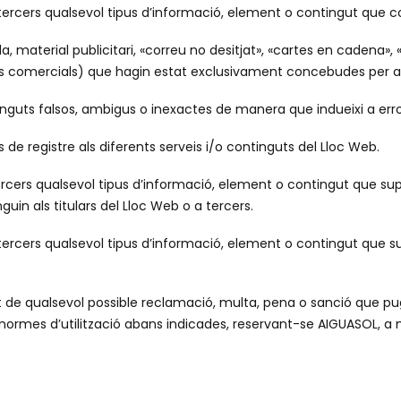
ercers qualsevol tipus d’informació, element o contingut que consti
da, material publicitari, «correu no desitjat», «cartes en cadena»,
ais comercials) que hagin estat exclusivament concebudes per a
tinguts falsos, ambigus o inexactes de manera que indueixi a erro
us de registre als diferents serveis i/o continguts del Lloc Web.
ercers qualsevol tipus d’informació, element o contingut que supos
uin als titulars del Lloc Web o a tercers.
 tercers qualsevol tipus d’informació, element o contingut que s
t de qualsevol possible reclamació, multa, pena o sanció que pu
normes d’utilització abans indicades, reservant-se AIGUASOL, a mé