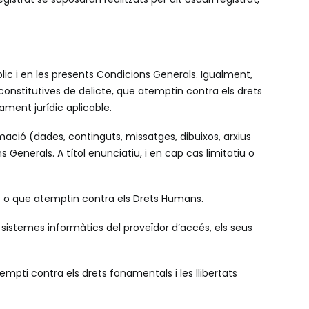
 públic i en les presents Condicions Generals. Igualment,
o constitutives de delicte, que atemptin contra els drets
nament jurídic aplicable.
ormació (dades, continguts, missatges, dibuixos, arxius
ns Generals. A títol enunciatiu, i en cap cas limitatiu o
me o que atemptin contra els Drets Humans.
 sistemes informàtics del proveïdor d’accés, els seus
empti contra els drets fonamentals i les llibertats