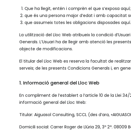
Que ha llegit, entén i comprèn el que s’exposa aquí;
que és una persona major d’edat i amb capacitat su
que assumeix totes les obligacions disposades aquí.
La utilització del Lloc Web atribueix la condició d’Usua
Generals. L’Usuari ha de llegir amb atenció les prese
objecte de modificacions.
El titular del Lloc Web es reserva la facultat de reali
serveis; de les presents Condicions Generals i, en gene
1. Informació general del Lloc Web
En compliment de l’establert a l’article 10 de la Llei 34/
informació general del Lloc Web:
Titular: Aiguasol Consulting, SCCL (des d’ara, «AIGUASOL
Domicili social: Carrer Roger de Llúria 29, 3º 2ª. 08009