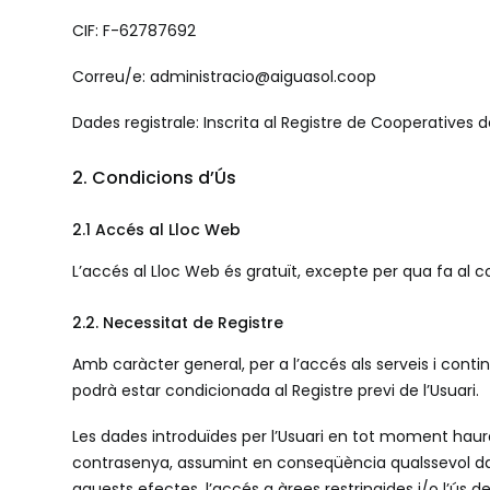
CIF: F-62787692
Correu/e: administracio@aiguasol.coop
Dades registrale: Inscrita al Registre de Cooperatives 
2. Condicions d’Ús
2.1 Accés al Lloc Web
L’accés al Lloc Web és gratuït, excepte per qua fa al 
2.2. Necessitat de Registre
Amb caràcter general, per a l’accés als serveis i contin
podrà estar condicionada al Registre previ de l’Usuari.
Les dades introduïdes per l’Usuari en tot moment haura
contrasenya, assumint en conseqüència qualssevol danys
aquests efectes, l’accés a àrees restringides i/o l’ús de