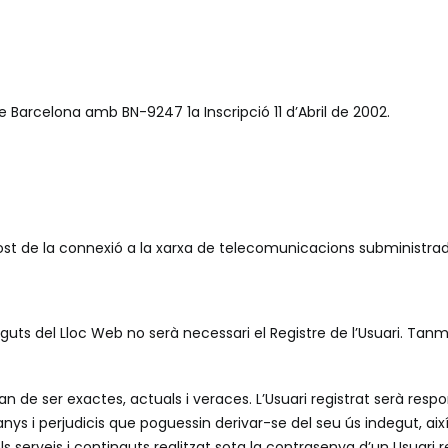
de Barcelona amb BN-9247 1a Inscripció 11 d’Abril de 2002.
cost de la connexió a la xarxa de telecomunicacions subministrad
guts del Lloc Web no serà necessari el Registre de l’Usuari. Tanma
n de ser exactes, actuals i veraces. L’Usuari registrat serà res
 i perjudicis que poguessin derivar-se del seu ús indegut, així
ls serveis i continguts realitzat sota la contrasenya d’un Usuari re