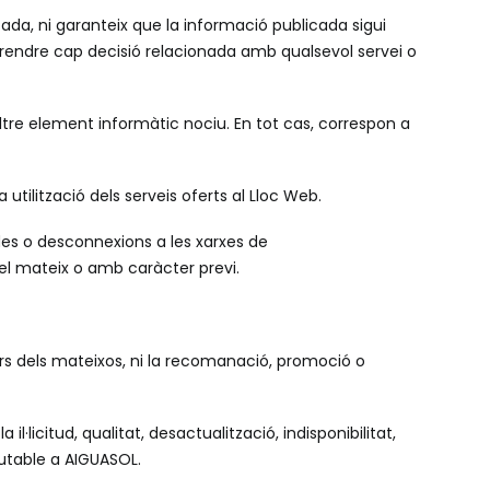
ada, ni garanteix que la informació publicada sigui
 prendre cap decisió relacionada amb qualsevol servei o
altre element informàtic nociu. En tot cas, correspon a
utilització dels serveis oferts al Lloc Web.
ades o desconnexions a les xarxes de
del mateix o amb caràcter previ.
ars dels mateixos, ni la recomanació, promoció o
l·licitud, qualitat, desactualització, indisponibilitat,
mputable a AIGUASOL.