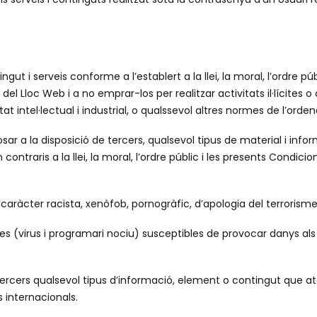
ntingut i serveis conforme a l’establert a la llei, la moral, l’ordre
del Lloc Web i a no emprar-los per realitzar activitats il·lícites 
tat intel·lectual i industrial, o qualssevol altres normes de l’orde
posar a la disposició de tercers, qualsevol tipus de material i inf
contraris a la llei, la moral, l’ordre públic i les presents Condicio
 caràcter racista, xenòfob, pornogràfic, d’apologia del terroris
des (virus i programari nociu) susceptibles de provocar danys als
e tercers qualsevol tipus d’informació, element o contingut que at
 internacionals.