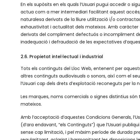
En els supòsits en els quals l’Usuari pugui accedir o si
actua com a mer intermediari facilitant aquest accés, 
naturalesa derivats de la lliure utilització i/o contractac
exhaustivitat i actualitat dels mateixos. Amb caràcter 
derivats del compliment defectuós o incompliment dels c
inadequació i defraudació de les expectatives d’aquest
2.6. Propietat intel·lectual i industrial
Tots els continguts del Lloc Web, entenent per aquests,
altres continguts audiovisuals o sonors, així com el se
l’Usuari cap dels drets d’explotació reconeguts per la 
Les marques, noms comercials o signes distintius són t
mateixos.
Amb l’acceptació d’aquestes Condicions Generals, l’Usua
(d’ara endavant, “els Continguts”) que l’Usuari publiqui 
sense cap limitació, i pel màxim període de durada previst
regularitzant, aclarint i harmonitzant les disposicions 