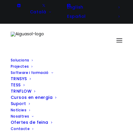
English
Català
Español
Solucions
Projectes
Software i formació
TRNSYS
TESS
TRNFLOW
Cursos en energia
Suport
Aiguasol aconsegueix el
Notícies
segell com a DataDis Partner
Nosaltres
Ofertes de feina
Contacte