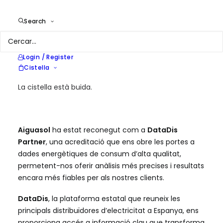
A
Avís
|
9 d'octubre de 2024
Search
Login / Register
Cistella
La cistella està buida.
Aiguasol
ha estat reconegut com a
DataDis
Partner
, una acreditació que ens obre les portes a
dades energètiques de consum d’alta qualitat,
permetent-nos oferir anàlisis més precises i resultats
encara més fiables per als nostres clients.
DataDis
, la plataforma estatal que reuneix les
principals distribuïdores d’electricitat a Espanya, ens
proporciona accés a informació clau que transforma