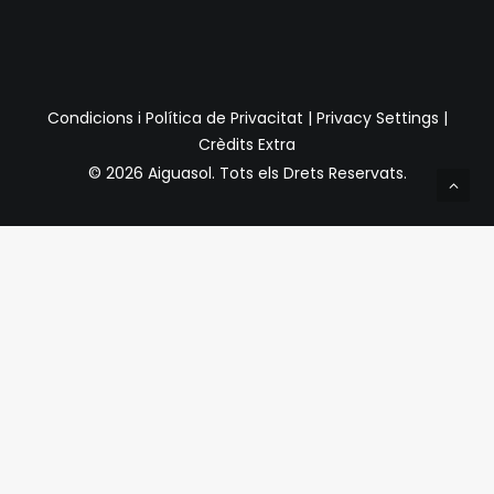
Condicions i Política de Privacitat
|
Privacy Settings
|
Crèdits Extra
© 2026 Aiguasol.
Tots els Drets Reservats.
Privacy Preference Center
Preferències de Privacitat
Quan visiteu qualsevol lloc web, pot emmagatzemar o
recuperar informació a través del vostre navegador,
normalment en forma de galetes. Com que respectem el
vostre dret a la privadesa, podeu optar per no permetre la
recollida de dades de determinats tipus de serveis.