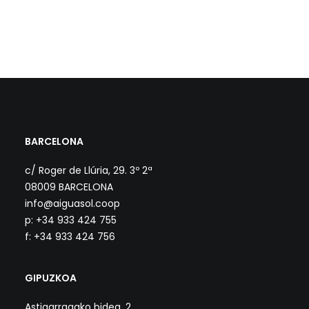
BARCELONA
c/ Roger de Llúria, 29. 3º 2ª
08009 BARCELONA
info@aiguasol.coop
p: +34 933 424 755
f: +34 933 424 756
GIPUZKOA
Astigarragako bidea, 2.