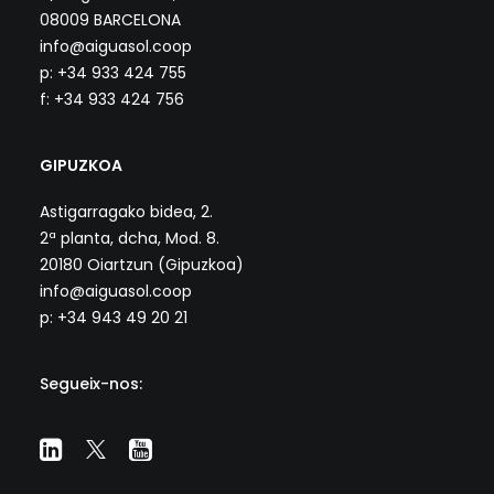
08009 BARCELONA
info@aiguasol.coop
p: +34 933 424 755
f: +34 933 424 756
GIPUZKOA
Astigarragako bidea, 2.
2ª planta, dcha, Mod. 8.
20180 Oiartzun (Gipuzkoa)
info@aiguasol.coop
p: +34 943 49 20 21
Segueix-nos: