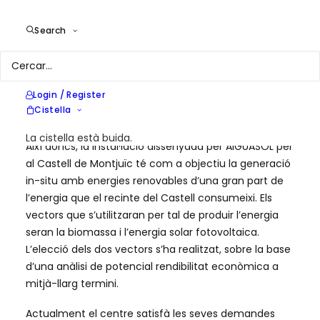
Espanyol en contra del autoconsum amb energies
renovables: la recerca dels edificis de consum
Search
gairebé zero, la incorporació de les energies
renovables al mix energètic i l’autosuficiència
energètica. Aquest darrer element és un dels vectors
Login / Register
polítics establerts com a prioritari per part de
Cistella
l’Ajuntament de Barcelona.
La cistella està buida.
Així doncs, la instal·lació dissenyada per AIGUASOL per
al Castell de Montjuïc té com a objectiu la generació
in-situ amb energies renovables d’una gran part de
l’energia que el recinte del Castell consumeixi. Els
vectors que s’utilitzaran per tal de produir l’energia
seran la biomassa i l’energia solar fotovoltaica.
L’elecció dels dos vectors s’ha realitzat, sobre la base
d’una anàlisi de potencial rendibilitat econòmica a
mitjà-llarg termini.
Actualment el centre satisfà les seves demandes